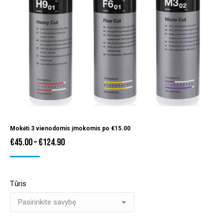
Mokėti 3 vienodomis įmokomis po
€
15.00
Price
€
45.00
–
€
124.90
range:
€45.00
Tūris
through
€124.90