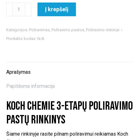
produkto
Į krepšelį
kiekis:
Koch
Chemie
Kategorijos:
Poliravimas
,
Poliravimo pastos
,
Poliravimo rinkiniai
3-
Produkto kodas:
N/A
etapų
poliravimo
pastų
rinkinys
Aprašymas
Papildoma informacija
Koch Chemie 3-etapų poliravimo
pastų rinkinys
Šiame rinkinyje rasite pilnam poliravimui reikiamas Koch