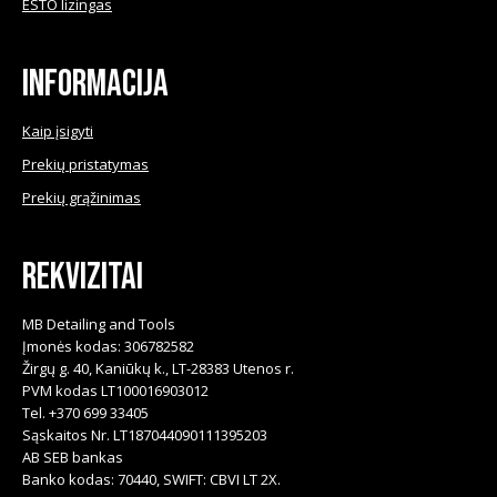
ESTO lizingas
on
the
product
Informacija
page
Kaip įsigyti
Prekių pristatymas
Prekių grąžinimas
Rekvizitai
MB Detailing and Tools
Įmonės kodas: 306782582
Žirgų g. 40, Kaniūkų k., LT-28383 Utenos r.
PVM kodas LT100016903012
Tel. +370 699 33405
Sąskaitos Nr. LT187044090111395203
AB SEB bankas
Banko kodas: 70440, SWIFT: CBVI LT 2X.