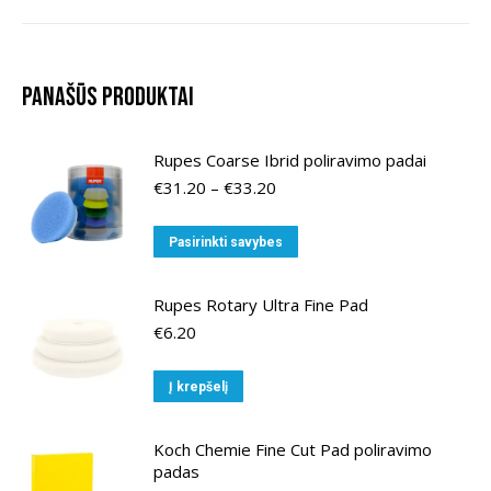
Panašūs produktai
Rupes Coarse Ibrid poliravimo padai
Price
€
31.20
–
€
33.20
range:
€31.20
This
Pasirinkti savybes
through
product
€33.20
has
Rupes Rotary Ultra Fine Pad
multiple
€
6.20
variants.
The
Į krepšelį
options
may
Koch Chemie Fine Cut Pad poliravimo
be
padas
chosen