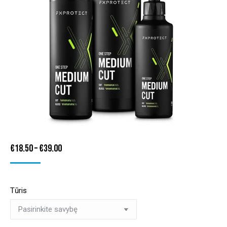
Price
€
18.50
–
€
39.00
range:
€18.50
Tūris
through
€39.00