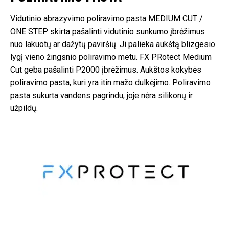
Vidutinio abrazyvimo poliravimo pasta MEDIUM CUT /
ONE STEP skirta pašalinti vidutinio sunkumo įbrėžimus
nuo lakuotų ar dažytų paviršių. Ji palieka aukštą blizgesio
lygį vieno žingsnio poliravimo metu. FX PRotect Medium
Cut geba pašalinti P2000 įbrėžimus. Aukštos kokybės
poliravimo pasta, kuri yra itin mažo dulkėjimo. Poliravimo
pasta sukurta vandens pagrindu, joje nėra silikonų ir
užpildų.