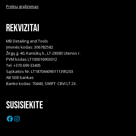
Prekių grąžinimas
Rekvizitai
MB Detailing and Tools
Įmonės kodas: 306782582
Žirgų g. 40, Kaniūkų k., LT-28383 Utenos r.
PVM kodas LT100016903012
Tel. +370 699 33405
Sąskaitos Nr. LT187044090111395203
AB SEB bankas
Banko kodas: 70440, SWIFT: CBVI LT 2X.
Susisiekite
Facebook
Instagram