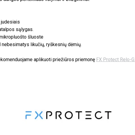
 judesiais
patalpos sąlygas.
mikropluošto šluoste
l nebesimatys likučių, ryškesnių dėmių.
rekomenduojame aplikuoti priežiūros priemonę
FX Protect Relo-