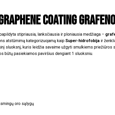
 Graphene Coating grafen
pildyta stipriausia, lanksčiausia ir ploniausia medžiaga –
graf
dens atstūmimą kategorizuojamą kaip
Super-hidrofobija
ir ženkl
nį sluoksnį, kuris leidžia savaime užgyti smulkiems priežiūros s
dos būtų pasiekiamos paviršius dengiant 1 sluoksniu.
nksmingų oro sąlygų