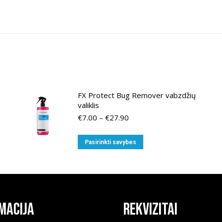
FX Protect Bug Remover vabzdžių
valiklis
Price
€
7.00
–
€
27.90
range:
€7.00
This
Pasirinkti savybes
through
product
€27.90
has
multiple
variants.
The
macija
Rekvizitai
options