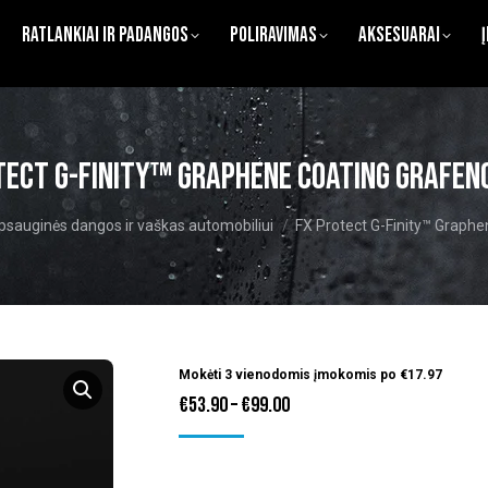
Ratlankiai ir Padangos
Poliravimas
Aksesuarai
tect G-Finity™ Graphene Coating grafen
psauginės dangos ir vaškas automobiliui
FX Protect G-Finity™ Graph
Mokėti 3 vienodomis įmokomis po
€
17.97
Price
€
53.90
–
€
99.00
range:
€53.90