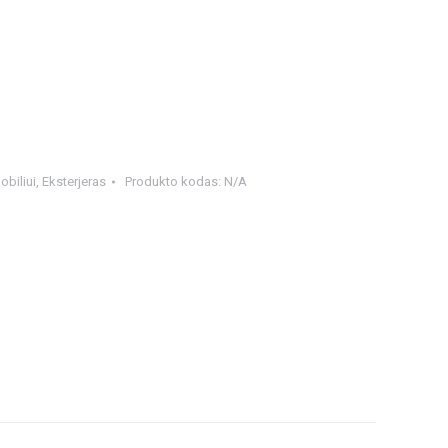
biliui
,
Eksterjeras
Produkto kodas:
N/A