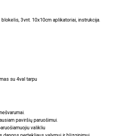
 blokelis, 3vnt. 10x10cm aplikatoriai, instrukcija.
mas su 4val tarpu
o nešvarumai.
ausiam paviršių paruošimui.
paruošiamuojiu valikliu
s dangos pertekliaus valymui ir blizginimui.