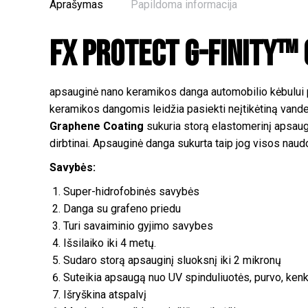
Aprašymas
Papildoma informacija
FX Protect G-Finity™
apsauginė nano keramikos danga automobilio kėbului pa
keramikos dangomis leidžia pasiekti neįtikėtiną van
Graphene Coating
sukuria storą elastomerinį apsaugi
dirbtinai. Apsauginė danga sukurta taip jog visos nau
Savybės:
Super-hidrofobinės savybės
Danga su grafeno priedu
Turi savaiminio gyjimo savybes
Išsilaiko iki 4 metų.
Sudaro storą apsauginį sluoksnį iki 2 mikronų
Suteikia apsaugą nuo UV spinduliuotės, purvo, ke
Išryškina atspalvį