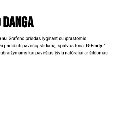
o danga
enu
. Grafeno priedas lyginant su įprastomis
iai padidinti paviršių slidumą, spalvos toną.
G-Finity™
ubraižymams kai paviršius įšyla natūraliai ar šildomas