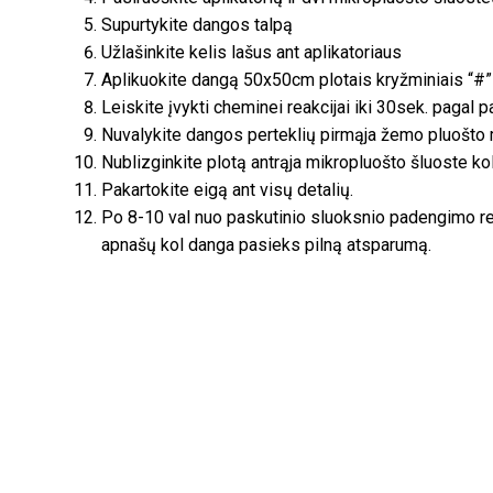
Supurtykite dangos talpą
Užlašinkite kelis lašus ant aplikatoriaus
Aplikuokite dangą 50x50cm plotais kryžminiais “#”
Leiskite įvykti cheminei reakcijai iki 30sek. pagal 
Nuvalykite dangos perteklių pirmąja žemo pluošto 
Nublizginkite plotą antrąja mikropluošto šluoste ko
Pakartokite eigą ant visų detalių.
Po 8-10 val nuo paskutinio sluoksnio padengimo 
apnašų kol danga pasieks pilną atsparumą.