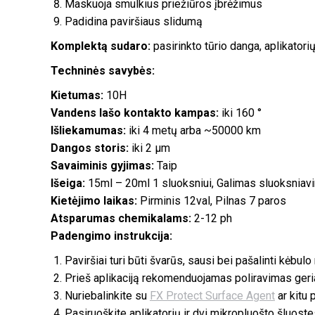
Maskuoja smulkius priežiūros įbrėžimus
Padidina paviršiaus slidumą
Komplektą sudaro:
pasirinkto tūrio danga, aplikatorių
Techninės savybės:
Kietumas:
10H
Vandens lašo kontakto kampas:
iki 160 °
Išliekamumas:
iki 4 metų arba ~50000 km
Dangos storis:
iki 2 μm
Savaiminis gyjimas:
Taip
Išeiga:
15ml – 20ml 1 sluoksniui, Galimas sluoksniavi
Kietėjimo laikas:
Pirminis 12val, Pilnas 7 paros
Atsparumas chemikalams:
2-12 ph
Padengimo instrukcija:
Paviršiai turi būti švarūs, sausi bei pašalinti kėbul
Prieš aplikaciją rekomenduojamas poliravimas geri
Nuriebalinkite su
FX Protect Surface Agent
ar kitu 
Pasiruoškite aplikatorių ir dvi mikropluošto šluoste