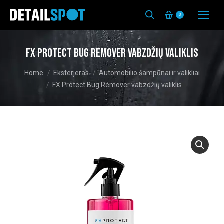
0
FX Protect Bug Remover vabzdžių valiklis
You are here:
Home
Eksterjeras
Automobilio šampūnai ir valikliai
FX Protect Bug Remover vabzdžių valiklis