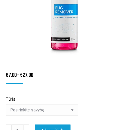
Price
€
7.00
–
€
27.90
range:
€7.00
Tūris
through
€27.90
produkto