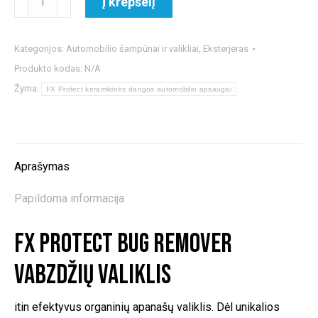
Į krepšelį
kiekis:
FX
Protect
Kategorijos:
Automobilio šampūnai ir valikliai
,
Eksterjeras
Bug
Produkto kodas:
N/A
Remover
Žyma:
FX Protect keramikinės dangos automobilio apsaugai
vabzdžių
valiklis
Aprašymas
Papildoma informacija
FX Protect Bug Remover
vabzdžių valiklis
itin efektyvus organinių apanašų valiklis. Dėl unikalios