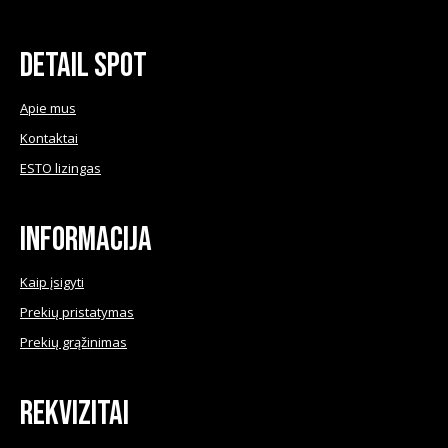
variants.
chosen
The
on
Detail Spot
options
the
may
product
Apie mus
be
page
Kontaktai
chosen
ESTO lizingas
on
the
product
Informacija
page
Kaip įsigyti
Prekių pristatymas
Prekių grąžinimas
Rekvizitai