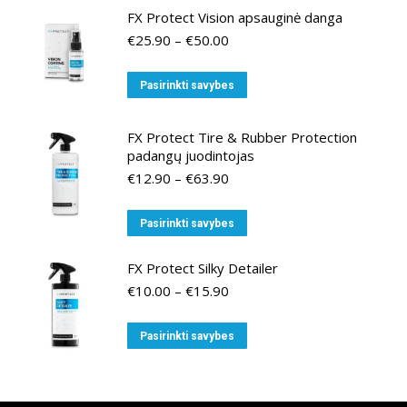
FX Protect Vision apsauginė danga
Price
€
25.90
–
€
50.00
range:
€25.90
This
Pasirinkti savybes
through
product
€50.00
has
FX Protect Tire & Rubber Protection
multiple
padangų juodintojas
variants.
Price
€
12.90
–
€
63.90
range:
The
€12.90
options
This
Pasirinkti savybes
through
may
product
€63.90
be
has
FX Protect Silky Detailer
chosen
multiple
Price
€
10.00
–
€
15.90
range:
on
variants.
€10.00
the
This
The
Pasirinkti savybes
through
product
product
options
€15.90
page
has
may
multiple
be