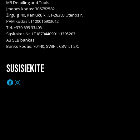
MB Detailing and Tools
Įmonės kodas: 306782582
Žirgų g. 40, Kaniūkų k., LT-28383 Utenos r.
PVM kodas LT100016903012
Tel. +370 699 33405
Sąskaitos Nr. LT187044090111395203
AB SEB bankas
Banko kodas: 70440, SWIFT: CBVI LT 2X.
Susisiekite
Facebook
Instagram