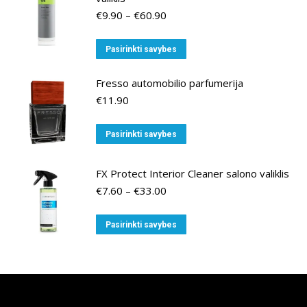
Price
€
9.90
–
€
60.90
range:
€9.90
This
Pasirinkti savybes
through
product
€60.90
has
Fresso automobilio parfumerija
multiple
€
11.90
variants.
This
The
Pasirinkti savybes
product
options
has
may
FX Protect Interior Cleaner salono valiklis
multiple
be
Price
€
7.60
–
€
33.00
variants.
chosen
range:
€7.60
The
on
This
Pasirinkti savybes
through
options
the
product
€33.00
may
product
has
be
page
multiple
chosen
variants.
on