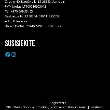
Žirgų g. 40, Kaniūkų k., LT-28383 Utenos r.
PVM kodas LT100016903012
Tel. +370 699 33405
Sąskaitos Nr. LT187044090111395203
AB SEB bankas
Banko kodas: 70440, SWIFT: CBVI LT 2X.
Susisiekite
Facebook
Instagram
Registracija
2026 Detail Spot - automobilių priežiūros prekės internetu |
Privatumo