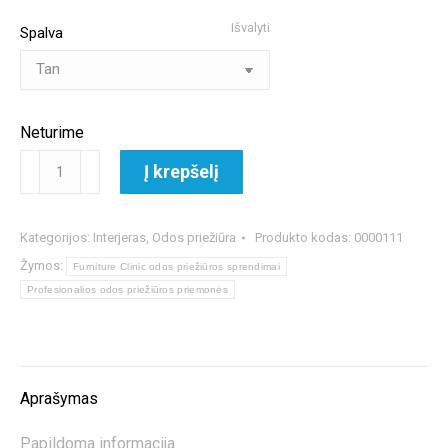
Išvalyti
Spalva
Neturime
produkto
Į krepšelį
kiekis:
Furniture
Clinic
Kategorijos:
Interjeras
,
Odos priežiūra
Produkto kodas:
0000111
Re-
Žymos:
Furniture Clinic odos priežiūros sprendimai
Colouring
Profesionalios odos priežiūros priemonės
Balm
dažantis
balzamas
Aprašymas
Papildoma informacija