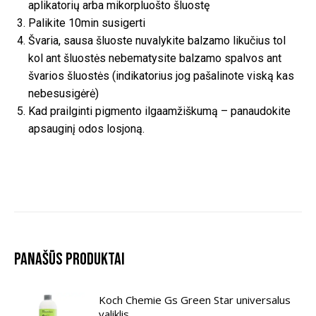
aplikatorių arba mikorpluošto šluostę
Palikite 10min susigerti
Švaria, sausa šluoste nuvalykite balzamo likučius tol
kol ant šluostės nebematysite balzamo spalvos ant
švarios šluostės (indikatorius jog pašalinote viską kas
nebesusigėrė)
Kad prailginti pigmento ilgaamžiškumą – panaudokite
apsauginį odos losjoną.
Panašūs produktai
Koch Chemie Gs Green Star universalus
valiklis