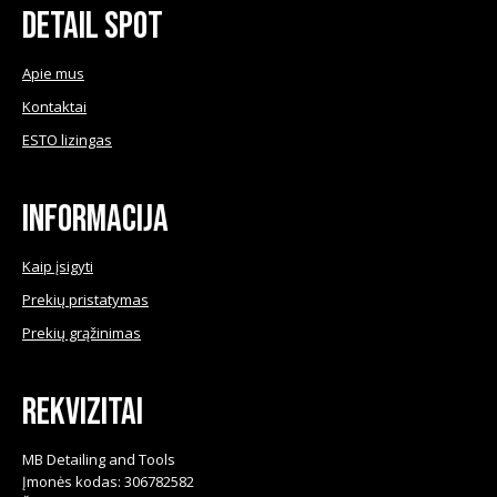
The
Detail Spot
the
options
product
may
Apie mus
page
be
Kontaktai
chosen
ESTO lizingas
on
the
product
Informacija
page
Kaip įsigyti
Prekių pristatymas
Prekių grąžinimas
Rekvizitai
MB Detailing and Tools
Įmonės kodas: 306782582