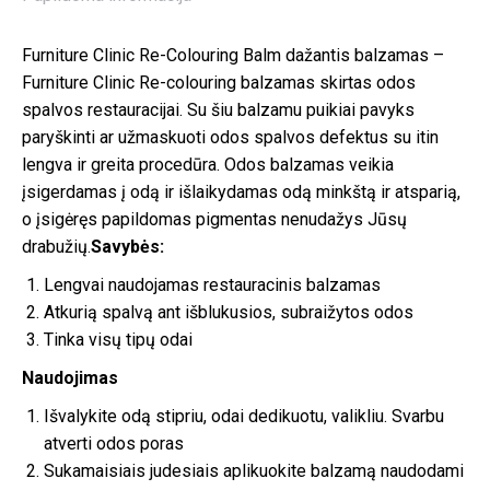
Furniture Clinic Re-Colouring Balm dažantis balzamas –
Furniture Clinic Re-colouring balzamas skirtas odos
spalvos restauracijai. Su šiu balzamu puikiai pavyks
paryškinti ar užmaskuoti odos spalvos defektus su itin
lengva ir greita procedūra. Odos balzamas veikia
įsigerdamas į odą ir išlaikydamas odą minkštą ir atsparią,
o įsigėręs papildomas pigmentas nenudažys Jūsų
drabužių.
Savybės:
Lengvai naudojamas restauracinis balzamas
Atkurią spalvą ant išblukusios, subraižytos odos
Tinka visų tipų odai
Naudojimas
Išvalykite odą stipriu, odai dedikuotu, valikliu. Svarbu
atverti odos poras
Sukamaisiais judesiais aplikuokite balzamą naudodami