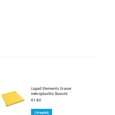
Liquid Elements Eraser
mikropluošto šluostė
€
1.80
Į krepšelį