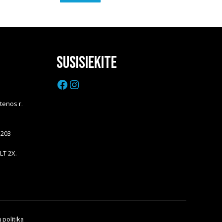
Susisiekite
Facebook
Instagram
Utenos r.
5203
LT 2X.
 politika