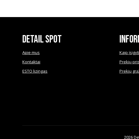
has
multiple
variants.
The
Detail Spot
Infor
options
may
be
Apie mus
Kaip įsigyt
chosen
Kontaktai
Prekių pri
on
ESTO lizingas
Prekių grą
the
product
page
2026 Det