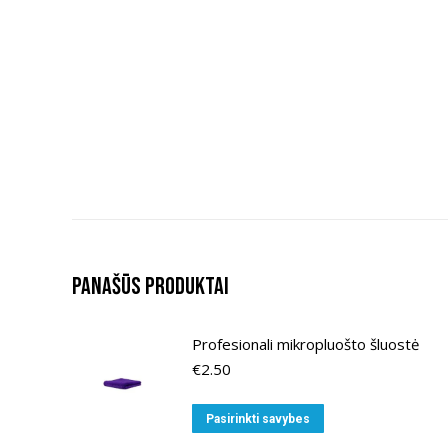
Panašūs produktai
Profesionali mikropluošto šluostė
€
2.50
This
Pasirinkti savybes
product