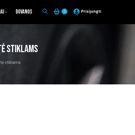
iai
Dovanos
Prisijungti
0
tė stiklams
tė stiklams