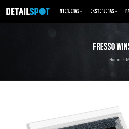
Interjeras
Eksterjeras
R
Fresso Win
You are he
Home
M