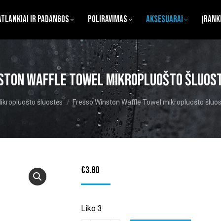
atlankiai ir Padangos
Poliravimas
Aksesuarai
Įrank
ston Waffle Towel mikropluošto šluos
re:
ikropluošto šluostės
Fresso Winston Waffle Towel mikropluošto šluos
€
3.80
Liko 3