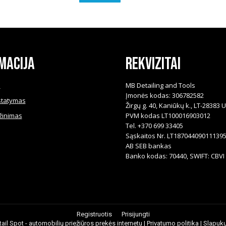
macija
Rekvizitai
i
MB Detailing and Tools
Įmonės kodas: 306782582
statymas
Žirgų g. 40, Kaniūkų k., LT-28383 
žinimas
PVM kodas LT100016903012
Tel. +370 699 33405
Sąskaitos Nr. LT18704409011139
AB SEB bankas
Banko kodas: 70440, SWIFT: CBVI 
Registruotis
Prisijungti
ail Spot - automobilių priežiūros prekės internetu |
Privatumo politika
|
Slapukų