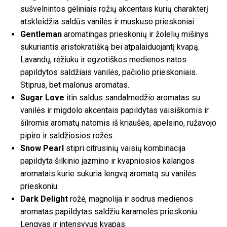
sušvelnintos gėliniais rožių akcentais kurių charakterį
atskleidžia saldūs vanilės ir muskuso prieskoniai.
Gentleman
aromatingas prieskonių ir žolelių mišinys
sukuriantis aristokratišką bei atpalaiduojantį kvapą.
Lavandų, rėžiuku ir egzotiškos medienos natos
papildytos saldžiais vanilės, pačiolio prieskoniais.
Stiprus, bet malonus aromatas.
Sugar Love
itin saldus sandalmedžio aromatas su
vanilės ir migdolo akcentais papildytas vaisiškomis ir
šilromis aromatų natomis iš kriaušės, apelsino, ružavojo
pipiro ir saldžiosios rožės.
Snow Pearl
stipri citrusinių vaisių kombinacija
papildyta šilkinio jazmino ir kvapniosios kalangos
aromatais kurie sukuria lengvą aromatą su vanilės
prieskoniu.
Dark Delight
rožė, magnolija ir sodrus medienos
aromatas papildytas saldžiu karamelės prieskoniu.
Lengvas ir intensyvus kvapas.