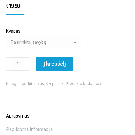
€
19.90
Kvapas
produkto
Į krepšelį
kiekis:
Fresso
Gift
Kategorijos:
Interjeras
,
Kvepalai
Produkto kodas:
xxx
Box
parfumerijos
rinkinys
Aprašymas
Papildoma informacija