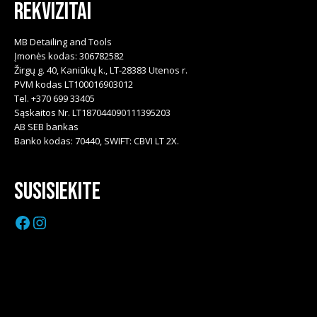
Rekvizitai
MB Detailing and Tools
Įmonės kodas: 306782582
Žirgų g. 40, Kaniūkų k., LT-28383 Utenos r.
PVM kodas LT100016903012
Tel. +370 699 33405
Sąskaitos Nr. LT187044090111395203
AB SEB bankas
Banko kodas: 70440, SWIFT: CBVI LT 2X.
Susisiekite
Facebook
Instagram