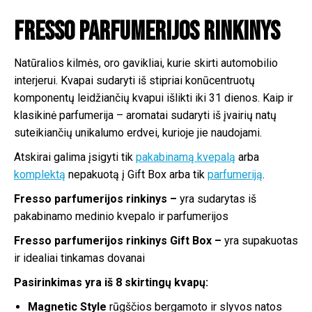
Fresso parfumerijos rinkinys
Natūralios kilmės, oro gavikliai, kurie skirti automobilio
interjerui. Kvapai sudaryti iš stipriai konūcentruotų
komponentų leidžiančių kvapui išlikti iki 31 dienos. Kaip ir
klasikinė parfumerija – aromatai sudaryti iš įvairių natų
suteikiančių unikalumo erdvei, kurioje jie naudojami.
Atskirai galima įsigyti tik
pakabinamą kvepalą
arba
komplektą
nepakuotą į Gift Box arba tik
parfumeriją
.
Fresso parfumerijos rinkinys –
yra sudarytas iš
pakabinamo medinio kvepalo ir parfumerijos
Fresso parfumerijos rinkinys Gift Box –
yra supakuotas
ir idealiai tinkamas dovanai
Pasirinkimas yra iš 8 skirtingų kvapų:
Magnetic Style
rūgščios bergamoto ir slyvos natos