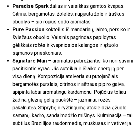
Paradise Spark
žalias ir vaisiškas gamtos kvapas.
Citrina, bergamotas, žolelės, nupjauta žolė ir traškus
obuolys – šio rojaus sodo aromatas.
Pure Passion
kokteilis iš mandarinų, laimo, persiko ir
šviežaus obuolio. Vaisinis pagrindas papildytas
gėliškais rožės ir kvapniosios kalangos ir ąžuolo
sąmanos prieskoniais.
Signature Man
– aromatas pabrėžiantis, ko nori savimi
pasitikintis vyras. Jis suteikia ir išlaiko energiją per
visą dieną. Kompozicija atsiveria su putojančiais
bergamotės purslais, citrinos ir aštraus pipiro gaiva,
apipinta labai aromatingu kardamonu. Pojūčius toliau
žadina gležnų gėlių puokštė – jazminai, rožės,
pakalnutės. Stiprybę ir ryžtingumą atskleidžia ąžuolo
samanų, kadro, sandalmedžio mišinys. Kulminacija – tai
subtilus Brazilijos raudonmedis, muskusas ir vetiverija.