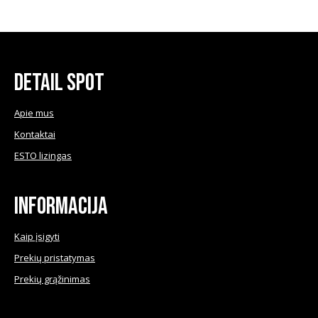
may
product
€59.50
be
has
chosen
multiple
on
variants.
the
The
Detail Spot
product
options
page
may
Apie mus
be
Kontaktai
chosen
ESTO lizingas
on
the
product
Informacija
page
Kaip įsigyti
Prekių pristatymas
Prekių grąžinimas