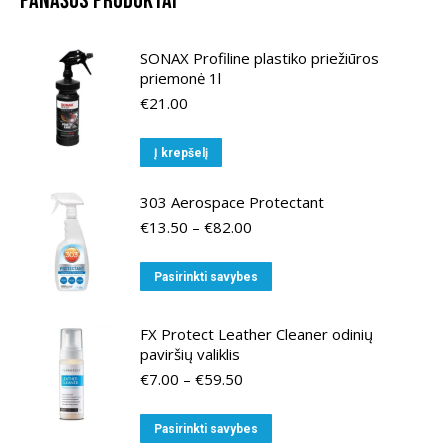
Panašūs produktai
SONAX Profiline plastiko priežiūros
priemonė 1l
€
21.00
Į krepšelį
303 Aerospace Protectant
Price
€
13.50
–
€
82.00
range:
€13.50
This
Pasirinkti savybes
through
product
€82.00
has
FX Protect Leather Cleaner odinių
multiple
paviršių valiklis
variants.
Price
€
7.00
–
€
59.50
range:
The
€7.00
options
This
Pasirinkti savybes
through