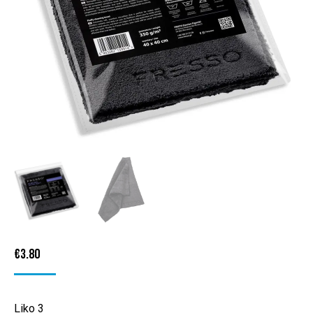
€
3.80
Liko 3