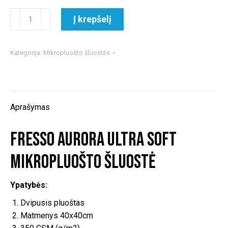
produkto
Į krepšelį
kiekis:
Fresso
Aurora
Kategorija:
Mikropluošto šluostės
Ultra
Soft
mikropluošto
šluostė
Aprašymas
Fresso Aurora Ultra Soft
mikropluošto šluostė
Ypatybės:
Dvipusis pluoštas
Matmenys 40x40cm