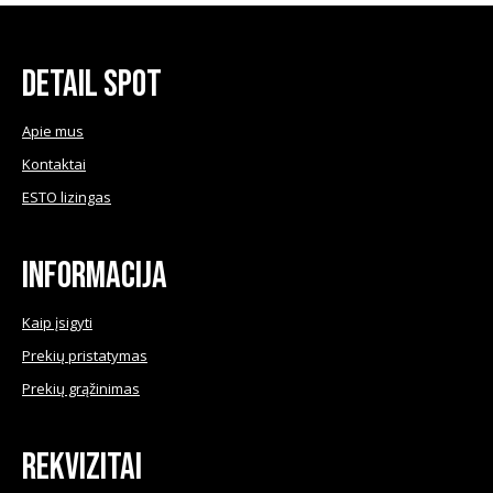
chosen
on
the
Detail Spot
product
page
Apie mus
Kontaktai
ESTO lizingas
Informacija
Kaip įsigyti
Prekių pristatymas
Prekių grąžinimas
Rekvizitai