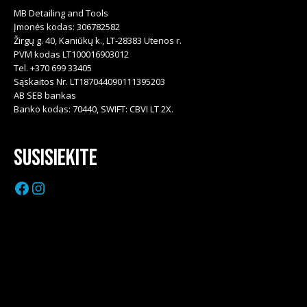
MB Detailing and Tools
Įmonės kodas: 306782582
Žirgų g. 40, Kaniūkų k., LT-28383 Utenos r.
PVM kodas LT100016903012
Tel. +370 699 33405
Sąskaitos Nr. LT187044090111395203
AB SEB bankas
Banko kodas: 70440, SWIFT: CBVI LT 2X.
Susisiekite
Facebook
Instagram