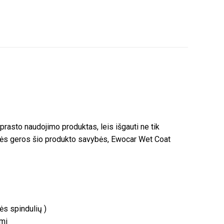
aprasto naudojimo produktas, leis išgauti ne tik
telės geros šio produkto savybės, Ewocar Wet Coat
ės spindulių )
ami