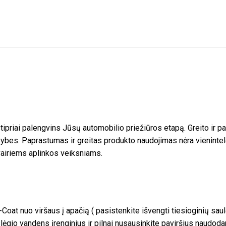
stipriai palengvins Jūsų automobilio priežiūros etapą. Greito ir p
 savybes. Paprastumas ir greitas produkto naudojimas nėra vienin
vairiems aplinkos veiksniams.
at nuo viršaus į apačią ( pasistenkite išvengti tiesioginių saul
io vandens įrenginius ir pilnai nusausinkite paviršius naudod