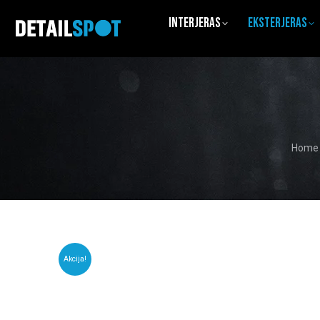
Interjeras
Eksterjeras
You a
Home
Akcija!