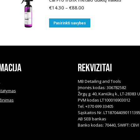
Price
€
14.30
–
€
88.00
range:
€14.30
This
Pasirinkti savybes
through
product
€88.00
has
multiple
variants.
The
macija
Rekvizitai
options
may
i
MB Detailing and Tools
be
Įmonės kodas: 306782582
statymas
chosen
Žirgų g. 40, Kaniūkų k., LT-28383 
žinimas
PVM kodas LT100016903012
on
Tel. +370 699 33405
the
Sąskaitos Nr. LT18704409011139
product
AB SEB bankas
page
Banko kodas: 70440, SWIFT: CBVI 