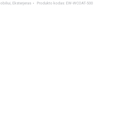
biliui
,
Eksterjeras
Produkto kodas:
EW-WCOAT-500