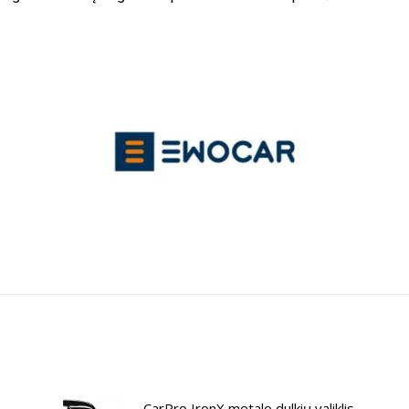
CarPro IronX metalo dulkių valiklis