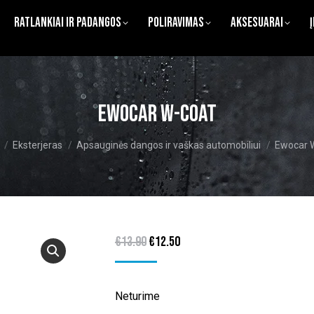
Ratlankiai ir Padangos
Poliravimas
Aksesuarai
Ewocar W-Coat
re here:
Eksterjeras
Apsauginės dangos ir vaškas automobiliui
Ewocar 
Original
Current
€
13.90
€
12.50
price
price
was:
is:
Neturime
€13.90.
€12.50.