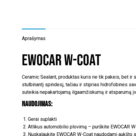
Aprašymas
Ewocar W-Coat
Ceramic Sealant, produktas kuris ne tik pakeis, bet ir 
stulbinantį spindesį, tačiau ir stiprias hidrofobines
suteikia nepakartojamą ilgaamžiskumą ir atsparumą į
Naudojimas:
Gerai suplakti
Atlikus automobilio plovimą – purškite EWOCAR W-Co
Nuskalaukite EWOCAR W-Coat naudodami aukšto slėg