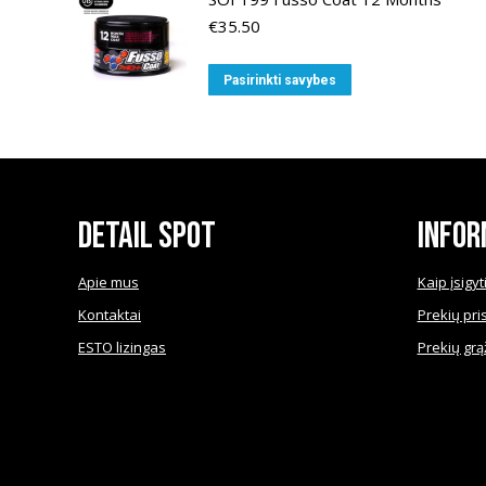
€
35.50
This
Pasirinkti savybes
product
has
multiple
variants.
The
Detail Spot
Infor
options
may
Apie mus
Kaip įsigyt
be
Kontaktai
Prekių pri
chosen
ESTO lizingas
on
Prekių grą
the
product
page