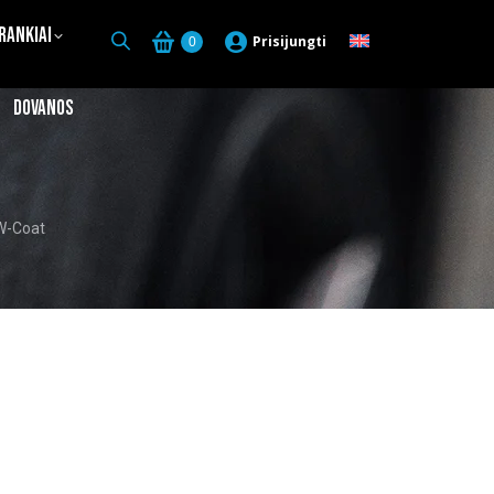
Įrankiai
Prisijungti
0
Dovanos
W-Coat