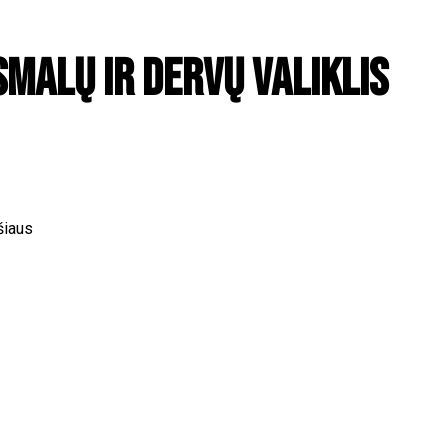
malų ir dervų valiklis
ršiaus