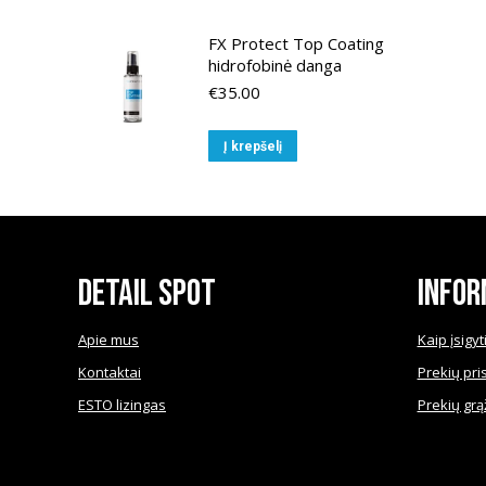
FX Protect Top Coating
hidrofobinė danga
€
35.00
Į krepšelį
Detail Spot
Infor
Apie mus
Kaip įsigyt
Kontaktai
Prekių pri
ESTO lizingas
Prekių grą