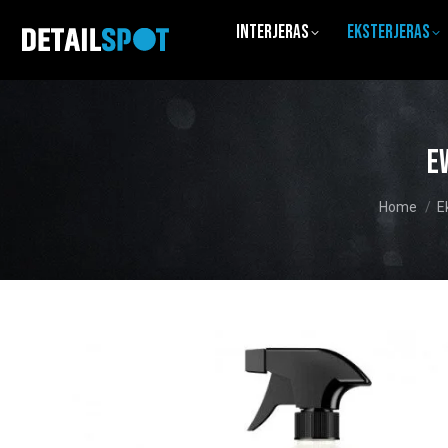
Interjeras
Eksterjeras
E
You are he
Home
E