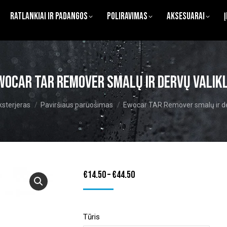
Ratlankiai ir Padangos
Poliravimas
Aksesuarai
wocar TAR Remover smalų ir dervų valikl
re:
ksterjeras
Paviršiaus paruošimas
Ewocar TAR Remover smalų ir der
Price
€
14.50
–
€
44.50
range:
€14.50
Tūris
through