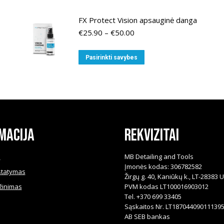
FX Protect Vision apsauginė danga
Price
€
25.90
–
€
50.00
range:
€25.90
This
Pasirinkti savybes
through
product
€50.00
has
multiple
variants.
The
macija
Rekvizitai
options
may
be
i
MB Detailing and Tools
Įmonės kodas: 306782582
chosen
statymas
Žirgų g. 40, Kaniūkų k., LT-28383 
on
žinimas
PVM kodas LT100016903012
the
Tel. +370 699 33405
product
Sąskaitos Nr. LT18704409011139
AB SEB bankas
page