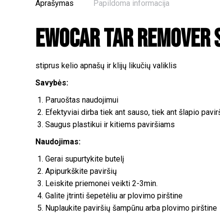
Aprašymas
Papildoma informacija
Ewocar TAR Remover s
stiprus kelio apnašų ir klijų likučių valiklis
Savybės:
Paruoštas naudojimui
Efektyviai dirba tiek ant sauso, tiek ant šlapio pavi
Saugus plastikui ir kitiems paviršiams
Naudojimas:
Gerai supurtykite butelį
Apipurkškite paviršių
Leiskite priemonei veikti 2-3min.
Galite įtrinti šepetėliu ar plovimo pirštine
Nuplaukite paviršių šampūnu arba plovimo pirštine