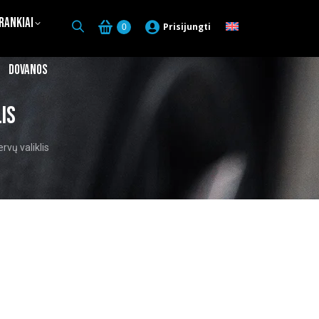
Įrankiai
Prisijungti
0
Dovanos
is
vų valiklis