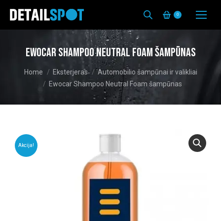
0
Ewocar Shampoo Neutral Foam šampūnas
You are here:
Home
Eksterjeras
Automobilio šampūnai ir valikliai
Ewocar Shampoo Neutral Foam šampūnas
Akcija!