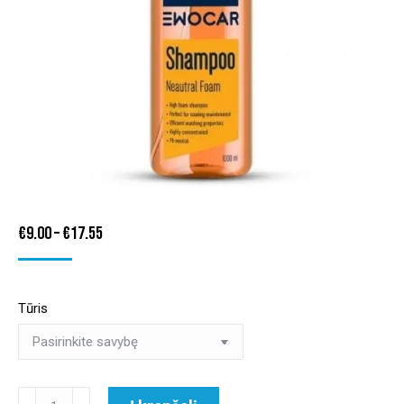
Price
€
9.00
–
€
17.55
range:
€9.00
Tūris
through
€17.55
produkto