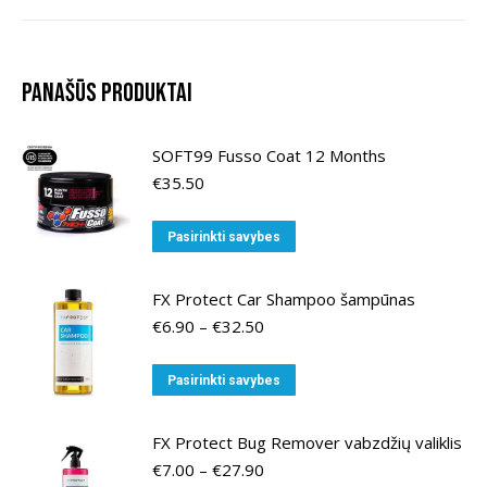
Panašūs produktai
SOFT99 Fusso Coat 12 Months
€
35.50
This
Pasirinkti savybes
product
has
FX Protect Car Shampoo šampūnas
multiple
Price
€
6.90
–
€
32.50
variants.
range:
€6.90
The
This
Pasirinkti savybes
through
options
product
€32.50
may
has
FX Protect Bug Remover vabzdžių valiklis
be
multiple
Price
€
7.00
–
€
27.90
chosen
variants.