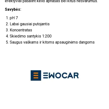
efektyviai pašalint kelio apnašas bei kitus nešvarumus.
Savybės:
pH 7
Labai gausiai putojantis
Koncentratas
Skiedimo santykis 1:200
Saugus vaškams ir kitoms apsauginėms dangoms