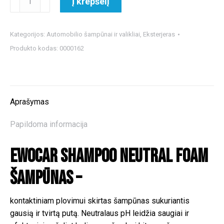
Į krepšelį
kiekis:
Ewocar
Shampoo
Kategorijos:
Automobilio šampūnai ir valikliai
,
Eksterjeras
Neutral
Produkto kodas:
0000162
Foam
šampūnas
Aprašymas
Papildoma informacija
Ewocar Shampoo Neutral Foam
šampūnas –
kontaktiniam plovimui skirtas šampūnas sukuriantis
gausią ir tvirtą putą. Neutralaus pH leidžia saugiai ir