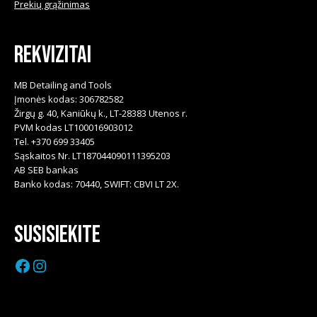
Prekių grąžinimas
Rekvizitai
MB Detailing and Tools
Įmonės kodas: 306782582
Žirgų g. 40, Kaniūkų k., LT-28383 Utenos r.
PVM kodas LT100016903012
Tel. +370 699 33405
Sąskaitos Nr. LT187044090111395203
AB SEB bankas
Banko kodas: 70440, SWIFT: CBVI LT 2X.
Susisiekite
Facebook
Instagram