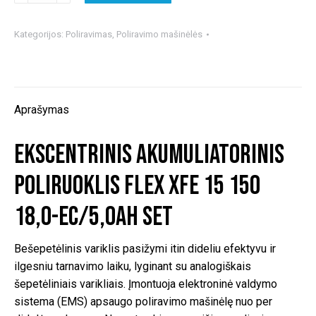
Ekscentrinis
akumuliatorinis
Kategorijos:
Poliravimas
,
Poliravimo mašinėlės
poliruoklis
FLEX
XFE
15
Aprašymas
150
18,0-
Ekscentrinis akumuliatorinis
EC/5,0Ah
Set
poliruoklis FLEX XFE 15 150
18,0-EC/5,0Ah Set
Bešepetėlinis variklis pasižymi itin dideliu efektyvu ir
ilgesniu tarnavimo laiku, lyginant su analogiškais
šepetėliniais varikliais. Įmontuoja elektroninė valdymo
sistema (EMS) apsaugo poliravimo mašinėlę nuo per