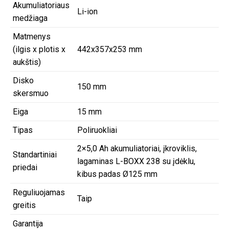
Akumuliatoriaus
Li-ion
medžiaga
Matmenys
(ilgis x plotis x
442x357x253 mm
aukštis)
Disko
150 mm
skersmuo
Eiga
15 mm
Tipas
Poliruokliai
2×5,0 Ah akumuliatoriai, įkroviklis,
Standartiniai
lagaminas L-BOXX 238 su įdėklu,
priedai
kibus padas Ø125 mm
Reguliuojamas
Taip
greitis
Garantija