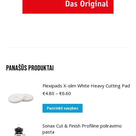
Panašūs produktai
Flexipads X-slim White Heavy Cutting Pad
Price
€
4.80
–
€
6.60
range:
€4.80
This
Pasirinkti savybes
through
product
€6.60
has
Sonax Cut & Finish Profiline poliravimo
multiple
pasta