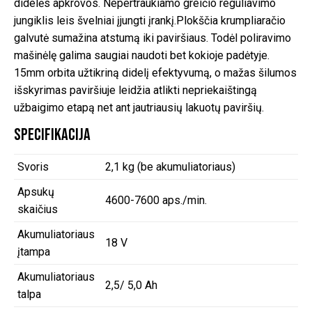
didelės apkrovos. Nepertraukiamo greičio reguliavimo
jungiklis leis švelniai įjungti įrankį.Plokščia krumpliaračio
galvutė sumažina atstumą iki paviršiaus. Todėl poliravimo
mašinėlę galima saugiai naudoti bet kokioje padėtyje.
15mm orbita užtikriną didelį efektyvumą, o mažas šilumos
išskyrimas paviršiuje leidžia atlikti nepriekaištingą
užbaigimo etapą net ant jautriausių lakuotų paviršių.
Specifikacija
Svoris
2,1 kg (be akumuliatoriaus)
Apsukų
4600-7600 aps./min.
skaičius
Akumuliatoriaus
18 V
įtampa
Akumuliatoriaus
2,5/ 5,0 Ah
talpa