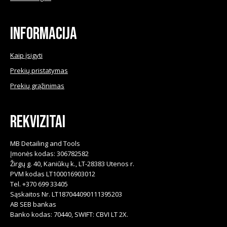
on
the
product
Informacija
page
Kaip įsigyti
Prekių pristatymas
Prekių grąžinimas
Rekvizitai
MB Detailing and Tools
Įmonės kodas: 306782582
Žirgų g. 40, Kaniūkų k., LT-28383 Utenos r.
PVM kodas LT100016903012
Tel. +370 699 33405
Sąskaitos Nr. LT187044090111395203
AB SEB bankas
Banko kodas: 70440, SWIFT: CBVI LT 2X.