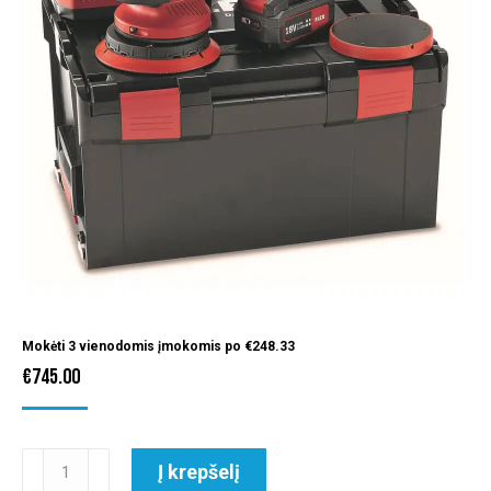
Mokėti 3 vienodomis įmokomis po
€
248.33
€
745.00
produkto
Į krepšelį
kiekis: