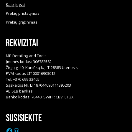
Kaip įsigyti
Prekių pristatymas
Prekių grąžinimas
Rekvizitai
MB Detailing and Tools
Įmonės kodas: 306782582
Žirgų g. 40, Kaniūkų k., LT-28383 Utenos r.
PVM kodas LT100016903012
Tel. +370 699 33405
Sąskaitos Nr. LT187044090111395203
AB SEB bankas
Banko kodas: 70440, SWIFT: CBVI LT 2X.
Susisiekite
Facebook
Instagram