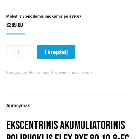
Mokėti 3 vienodomis įmokomis po
€
89.67
€
269.00
produkto
Į krepšelį
kiekis:
Ekscentrinis
akumuliatorinis
Kategorijos:
Poliravimas
,
Poliravimo mašinėlės
poliruoklis
FLEX
PXE
80
Aprašymas
10.8-
EC
Ekscentrinis akumuliatorinis