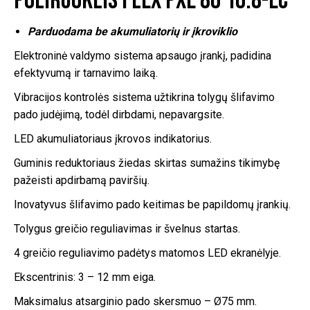
poliruoklis FLEX PXE 80 10.8-EC
Parduodama be akumuliatorių ir įkroviklio
Elektroninė valdymo sistema apsaugo įrankį, padidina
efektyvumą ir tarnavimo laiką.
Vibracijos kontrolės sistema užtikrina tolygų šlifavimo
pado judėjimą, todėl dirbdami, nepavargsite.
LED akumuliatoriaus įkrovos indikatorius.
Guminis reduktoriaus žiedas skirtas sumažins tikimybę
pažeisti apdirbamą paviršių.
Inovatyvus šlifavimo pado keitimas be papildomų įrankių.
Tolygus greičio reguliavimas ir švelnus startas.
4 greičio reguliavimo padėtys matomos LED ekranėlyje.
Ekscentrinis: 3 – 12 mm eiga.
Maksimalus atsarginio pado skersmuo – Ø75 mm.