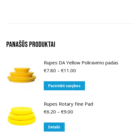
Panašūs produktai
Rupes DA Yellow Poliravimo padas
Price
€
7.80
–
€
11.00
range:
€7.80
This
Pasirinkti savybes
through
product
€11.00
has
Rupes Rotary Fine Pad
multiple
Price
€
6.20
–
€
9.00
variants.
range:
€6.20
The
This
Details
through
options
product
€9.00
may