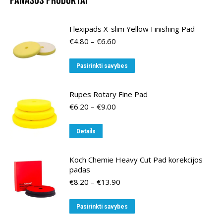
Panašūs produktai
Flexipads X-slim Yellow Finishing Pad
Price
€
4.80
–
€
6.60
range:
€4.80
This
Pasirinkti savybes
through
product
€6.60
has
Rupes Rotary Fine Pad
multiple
Price
€
6.20
–
€
9.00
variants.
range:
€6.20
The
This
Details
through
options
product
€9.00
may
has
Koch Chemie Heavy Cut Pad korekcijos
be
multiple
padas
chosen
variants.
Price
€
8.20
–
€
13.90
on
range:
The
the
€8.20
options
This
Pasirinkti savybes
through
product
may
product
€13.90