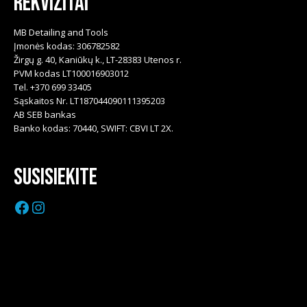
Rekvizitai
MB Detailing and Tools
Įmonės kodas: 306782582
Žirgų g. 40, Kaniūkų k., LT-28383 Utenos r.
PVM kodas LT100016903012
Tel. +370 699 33405
Sąskaitos Nr. LT187044090111395203
AB SEB bankas
Banko kodas: 70440, SWIFT: CBVI LT 2X.
Susisiekite
Facebook
Instagram