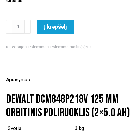
€
469.00
produkto
Į krepšelį
kiekis:
DeWALT
DCM848P218V
Kategorijos:
Poliravimas
,
Poliravimo mašinėlės
125
mm
orbitinis
poliruoklis
Aprašymas
(2x5.0
Ah)
DeWALT DCM848P218V 125 mm
orbitinis poliruoklis (2×5.0 Ah)
Svoris
3 kg