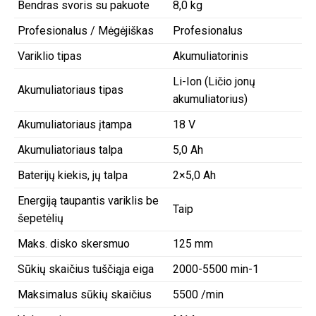
Bendras svoris su pakuote
8,0 kg
Profesionalus / Mėgėjiškas
Profesionalus
Variklio tipas
Akumuliatorinis
Li-Ion (Ličio jonų
Akumuliatoriaus tipas
akumuliatorius)
Akumuliatoriaus įtampa
18 V
Akumuliatoriaus talpa
5,0 Ah
Baterijų kiekis, jų talpa
2×5,0 Ah
Energiją taupantis variklis be
Taip
šepetėlių
Maks. disko skersmuo
125 mm
Sūkių skaičius tuščiąja eiga
2000-5500 min-1
Maksimalus sūkių skaičius
5500 /min