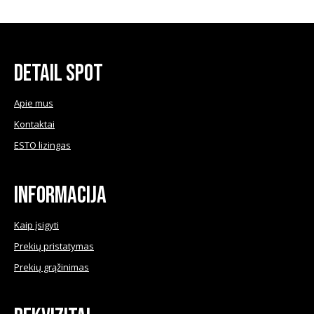
page
be
has
chosen
multiple
on
variants.
the
The
Detail Spot
product
options
page
may
Apie mus
be
Kontaktai
chosen
ESTO lizingas
on
the
product
Informacija
page
Kaip įsigyti
Prekių pristatymas
Prekių grąžinimas