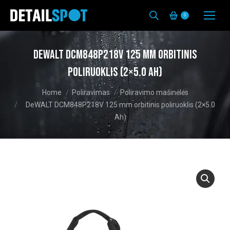
0
DeWALT DCM848P218V 125 mm orbitinis
poliruoklis (2×5.0 Ah)
You are here:
Home
Poliravimas
Poliravimo mašinėlės
DeWALT DCM848P218V 125 mm orbitinis poliruoklis (2×5.0
Ah)