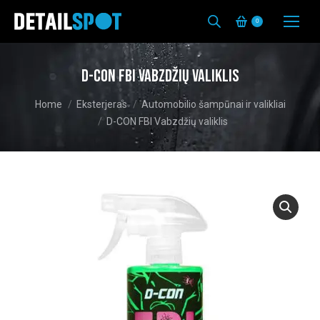
0
D-CON FBI Vabzdžių valiklis
You are here:
Home
Eksterjeras
Automobilio šampūnai ir valikliai
D-CON FBI Vabzdžių valiklis