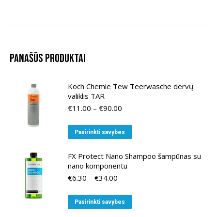
Panašūs produktai
Koch Chemie Tew Teerwasche dervų
valiklis TAR
Price
€
11.00
–
€
90.00
range:
€11.00
This
Pasirinkti savybes
through
product
€90.00
has
FX Protect Nano Shampoo šampūnas su
nano komponentu
multiple
Price
€
6.30
–
€
34.00
variants.
range:
The
€6.30
This
Pasirinkti savybes
options
through
product
may
€34.00