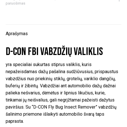
paruošimas
FBI
Vabzdžių
valiklis
Aprašymas
D-CON FBI Vabzdžių valiklis
yra specialiai sukurtas stiprus valiklis, kuris
nepažeisdamas dažų pašalina sudžiūvusius, prispaustus
vabzdžius nuo priekinių stiklų, grotelių, variklio dangčių,
buferių ir žibintų. Vabzdžiai ant automobilio dažų dažnai
palieka nešvarius, dėmėtus ir lipnius likučius, kurie,
tinkamai jų neišvalius, gali negrįžtamai pažeisti dažytus
paviršius. Su “D-CON Fly Bug Insect Remover” vabzdžių
šalinimo priemone išlaikyti automobilio švarą taps
paprasta.