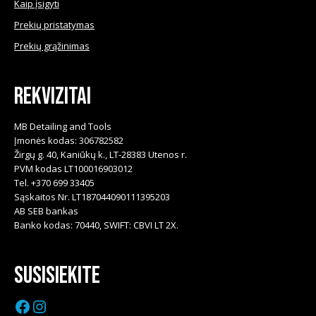
Kaip įsigyti
Prekių pristatymas
Prekių grąžinimas
Rekvizitai
MB Detailing and Tools
Įmonės kodas: 306782582
Žirgų g. 40, Kaniūkų k., LT-28383 Utenos r.
PVM kodas LT100016903012
Tel. +370 699 33405
Sąskaitos Nr. LT187044090111395203
AB SEB bankas
Banko kodas: 70440, SWIFT: CBVI LT 2X.
Susisiekite
Facebook
Instagram