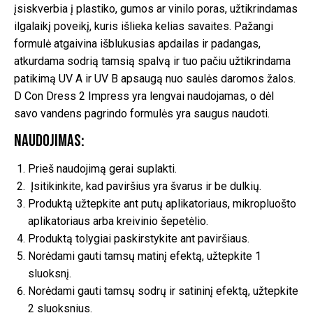
įsiskverbia į plastiko, gumos ar vinilo poras, užtikrindamas
ilgalaikį poveikį, kuris išlieka kelias savaites. Pažangi
formulė atgaivina išblukusias apdailas ir padangas,
atkurdama sodrią tamsią spalvą ir tuo pačiu užtikrindama
patikimą UV A ir UV B apsaugą nuo saulės daromos žalos.
D Con Dress 2 Impress yra lengvai naudojamas, o dėl
savo vandens pagrindo formulės yra saugus naudoti.
Naudojimas:
Prieš naudojimą gerai suplakti.
Įsitikinkite, kad paviršius yra švarus ir be dulkių.
Produktą užtepkite ant putų aplikatoriaus, mikropluošto
aplikatoriaus arba kreivinio šepetėlio.
Produktą tolygiai paskirstykite ant paviršiaus.
Norėdami gauti tamsų matinį efektą, užtepkite 1
sluoksnį.
Norėdami gauti tamsų sodrų ir satininį efektą, užtepkite
2 sluoksnius.