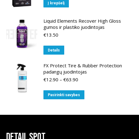
Į krepšelį
Liquid Elements Recover High Gloss
gumos ir plastiko juodintojas
€
13.50
Details
FX Protect Tire & Rubber Protection
padangų juodintojas
Price
€
12.90
–
€
63.90
range:
€12.90
This
Pasirinkti savybes
through
product
€63.90
has
multiple
variants.
The
Detail Spot