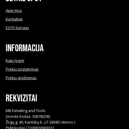
options
may
Apie mus
be
Kontaktai
chosen
ESTO lizingas
on
the
product
Informacija
page
Kaip įsigyti
Prekių pristatymas
Prekių grąžinimas
Rekvizitai
MB Detailing and Tools
Įmonės kodas: 306782582
Žirgų g. 40, Kaniūkų k., LT-28383 Utenos r.
PVM kodas LT100016903012