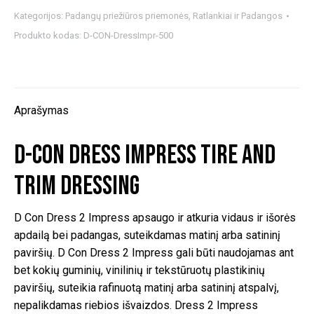
CON
Kategorijos:
Padangų priežiūros priemonės
,
Ratlankiai ir Padangos
Dress
Produkto kodas:
D-CON-DressImpr-500
Impress
Tire
and
Trim
Aprašymas
Dressing
D-CON Dress Impress Tire and
Trim Dressing
D Con Dress 2 Impress apsaugo ir atkuria vidaus ir išorės
apdailą bei padangas, suteikdamas matinį arba satininį
paviršių. D Con Dress 2 Impress gali būti naudojamas ant
bet kokių guminių, vinilinių ir tekstūruotų plastikinių
paviršių, suteikia rafinuotą matinį arba satininį atspalvį,
nepalikdamas riebios išvaizdos. Dress 2 Impress