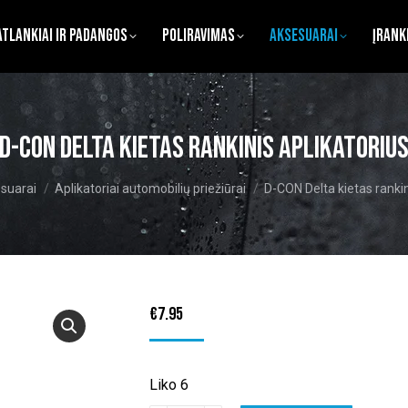
atlankiai ir Padangos
Poliravimas
Aksesuarai
Įrank
D-CON Delta kietas rankinis aplikatoriu
suarai
Aplikatoriai automobilių priežiūrai
D-CON Delta kietas rankin
€
7.95
Liko 6