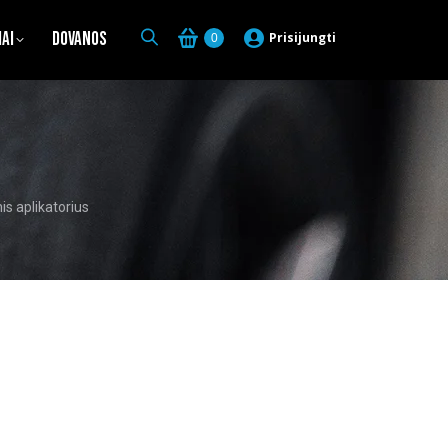
iai
Dovanos
Prisijungti
0
s
is aplikatorius