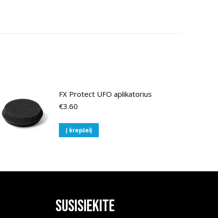
FX Protect UFO aplikatorius
€
3.60
Į krepšelį
Susisiekite