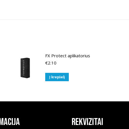
FX Protect aplikatorius
€
2.10
Į krepšelį
macija
Rekvizitai