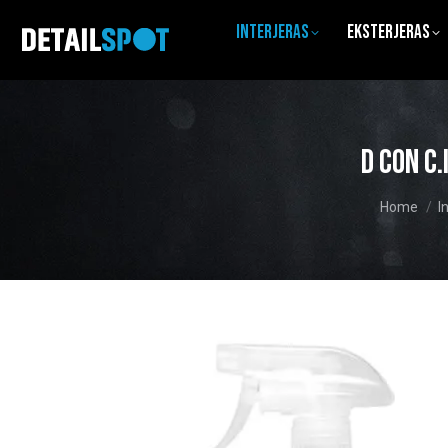
Interjeras
Eksterjeras
D Con C
You are he
Home
I