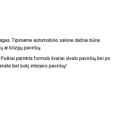
edžiagas. Tipiniame automobilio salone dažnai būna
ų ar blizgų paviršių.
uikiai parinkta formulė švariai išvalo paviršių bei po
mėte bet kokį interjero paviršių!