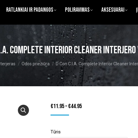
Ratlankiai ir Padangos
Poliravimas
Aksesuarai
.I.A. Complete Interior Cleaner Interjero 
re:
nterjeras
Odos priežiūra
D Con C.I.A. Complete Interior Cleaner Interj
Price
€
11.95
–
€
44.95
range:
€11.95
Tūris
through