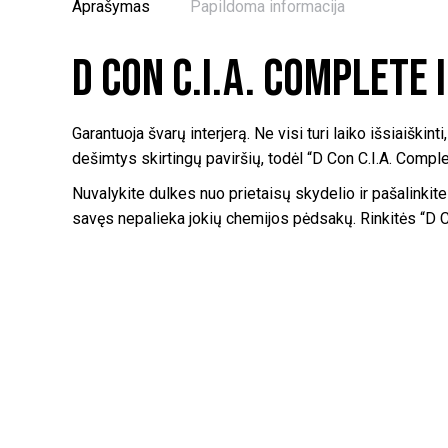
Aprašymas
Papildoma informacija
D Con C.I.A. Complete
Garantuoja švarų interjerą. Ne visi turi laiko išsiaišk
dešimtys skirtingų paviršių, todėl “D Con C.I.A. Complet
Nuvalykite dulkes nuo prietaisų skydelio ir pašalinkit
savęs nepalieka jokių chemijos pėdsakų. Rinkitės “D Con