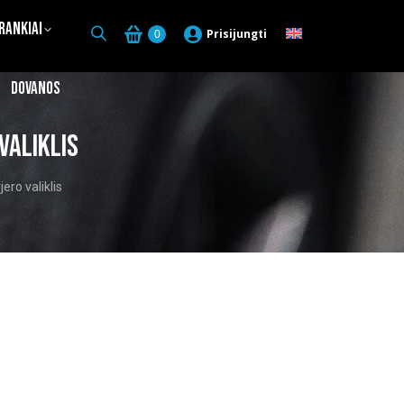
Įrankiai
Prisijungti
0
Dovanos
valiklis
ero valiklis