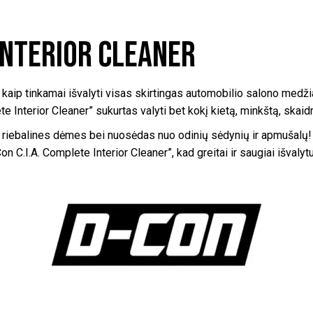
 Interior Cleaner
inti, kaip tinkamai išvalyti visas skirtingas automobilio salono m
e Interior Cleaner” sukurtas valyti bet kokį kietą, minkštą, skaidr
e riebalines dėmes bei nuosėdas nuo odinių sėdynių ir apmušalų! P
 C.I.A. Complete Interior Cleaner”, kad greitai ir saugiai išvalytu