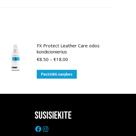
FX Protect Leather Care odos
kondicionierius
Price
€
8.50
–
€
18.00
range:
€8.50
This
Pasirinkti savybes
through
product
€18.00
has
multiple
variants.
The
Susisiekite
options
Facebook
Instagram
may
be