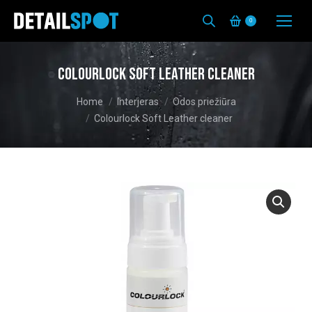
0
Colourlock Soft Leather cleaner
You are here:
Home
Interjeras
Odos priežiūra
Colourlock Soft Leather cleaner