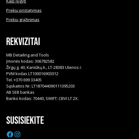
Kaip įsigyti
Prekių pristatymas
Prekių grąžinimas
Rekvizitai
MB Detailing and Tools
Įmonės kodas: 306782582
Žirgų g. 40, Kaniūkų k., LT-28383 Utenos r.
PVM kodas LT100016903012
Tel. +370 699 33405
Sąskaitos Nr. LT187044090111395203
AB SEB bankas
Banko kodas: 70440, SWIFT: CBVI LT 2X.
Susisiekite
Facebook
Instagram