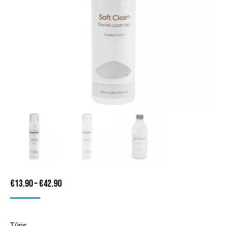
Price
€
13.90
–
€
42.90
range:
€13.90
Tūris