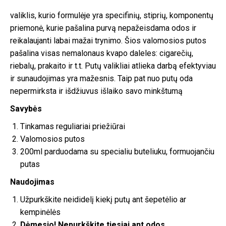
valiklis, kurio formulėje yra specifinių, stiprių, komponentų
priemonė, kurie pašalina purvą nepažeisdama odos ir
reikalaujanti labai mažai trynimo. Šios valomosios putos
pašalina visas nemalonaus kvapo daleles: cigarečių,
riebalų, prakaito ir t.t. Putų valikliai atlieka darbą efektyviau
ir sunaudojimas yra mažesnis. Taip pat nuo putų oda
nepermirksta ir išdžiuvus išlaiko savo minkštumą
Savybės
Tinkamas reguliariai priežiūrai
Valomosios putos
200ml parduodama su specialiu buteliuku, formuojančiu
putas
Naudojimas
Užpurkškite neididelį kiekį putų ant šepetėlio ar
kempinėlės
Dėmesio! Nepurkškite tiesiai ant odos