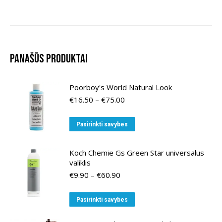
Panašūs produktai
Poorboy's World Natural Look
Price
€
16.50
–
€
75.00
range:
€16.50
This
Pasirinkti savybes
through
product
€75.00
has
Koch Chemie Gs Green Star universalus
multiple
valiklis
variants.
Price
€
9.90
–
€
60.90
range:
The
€9.90
options
This
Pasirinkti savybes
through
may
product
€60.90
be