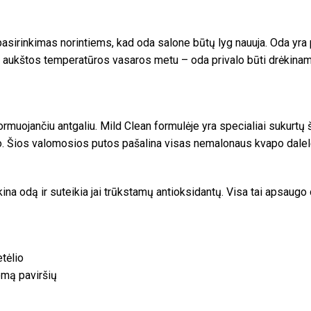
asirinkimas norintiems, kad oda salone būtų lyg nauuja. Oda yra p
o, aukštos temperatūros vasaros metu – oda privalo būti drėkinama
rmuojančiu antgaliu. Mild Clean formulėje yra specialiai sukurtų
. Šios valomosios putos pašalina visas nemalonaus kvapo daleles: c
ina odą ir suteikia jai trūkstamų antioksidantų. Visa tai apsaug
tėlio
lomą paviršių