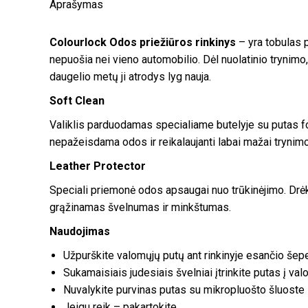
Aprašymas
Colourlock Odos priežiūros rinkinys
– yra tobulas p
nepuošia nei vieno automobilio. Dėl nuolatinio trynim
daugelio metų ji atrodys lyg nauja.
Soft Clean
Valiklis parduodamas specialiame butelyje su putas fo
nepažeisdama odos ir reikalaujanti labai mažai trynimo
Leather Protector
Speciali priemonė odos apsaugai nuo trūkinėjimo. Drėk
grąžinamas švelnumas ir minkštumas.
Naudojimas
Užpurškite valomųjų putų ant rinkinyje esančio šepe
Sukamaisiais judesiais švelniai įtrinkite putas į va
Nuvalykite purvinas putas su mikropluošto šluoste
Jeigu reik – pakartokite