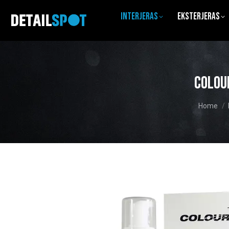
Interjeras
Eksterjeras
Colou
You are 
Home