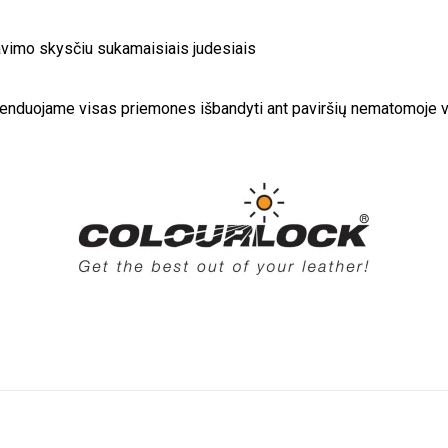
avimo skysčiu sukamaisiais judesiais
menduojame visas priemones išbandyti ant paviršių nematomoje vi