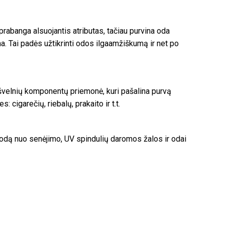
rabanga alsuojantis atributas, tačiau purvina oda
. Tai padės užtikrinti odos ilgaamžiškumą ir net po
 švelnių komponentų priemonė, kuri pašalina purvą
igarečių, riebalų, prakaito ir t.t.
o odą nuo senėjimo, UV spindulių daromos žalos ir odai