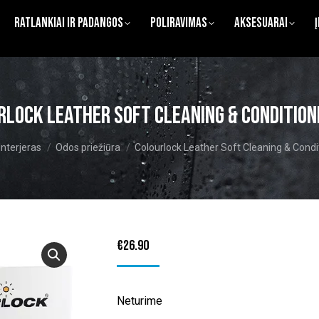
Ratlankiai ir Padangos
Poliravimas
Aksesuarai
rlock Leather Soft Cleaning & Conditioni
here:
Interjeras
Odos priežiūra
Colourlock Leather Soft Cleaning & Condit
€
26.90
Neturime