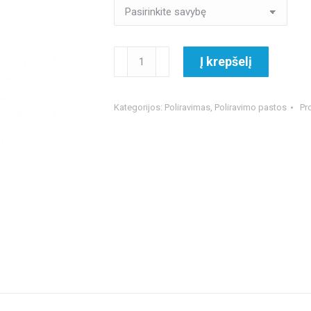
€175.00
produkto
Į krepšelį
kiekis:
CarPro
Ultracut
Kategorijos:
Poliravimas
,
Poliravimo pastos
Pr
poliravimo
pasta