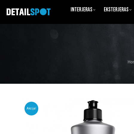
Interjeras
Eksterjeras
You
Ho
Akcija!