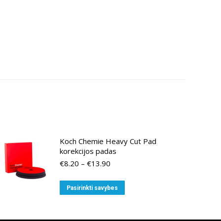
Koch Chemie Heavy Cut Pad
korekcijos padas
Price
€
8.20
–
€
13.90
range:
€8.20
This
Pasirinkti savybes
through
product
€13.90
has