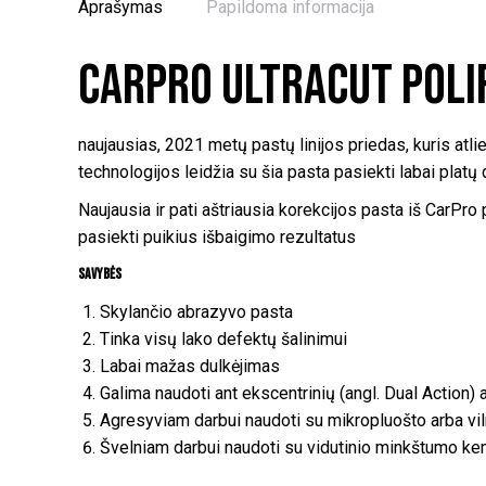
Aprašymas
Papildoma informacija
CarPro Ultracut poli
naujausias, 2021 metų pastų linijos priedas, kuris at
technologijos leidžia su šia pasta pasiekti labai platų
Naujausia ir pati aštriausia korekcijos pasta iš CarPro 
pasiekti puikius išbaigimo rezultatus
Savybės
Skylančio abrazyvo pasta
Tinka visų lako defektų šalinimui
Labai mažas dulkėjimas
Galima naudoti ant ekscentrinių (angl. Dual Action) 
Agresyviam darbui naudoti su mikropluošto arba vi
Švelniam darbui naudoti su vidutinio minkštumo k