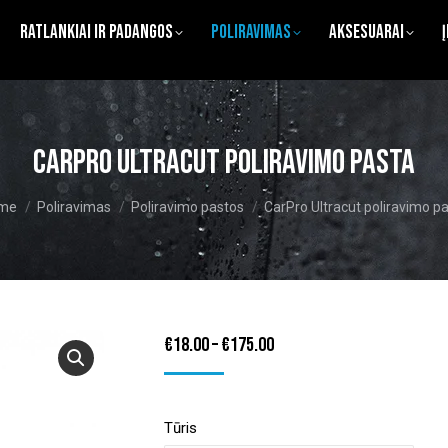
Ratlankiai ir Padangos
Poliravimas
Aksesuarai
CarPro Ultracut poliravimo pasta
 are here:
me
Poliravimas
Poliravimo pastos
CarPro Ultracut poliravimo p
Price
€
18.00
–
€
175.00
range:
€18.00
Tūris
through