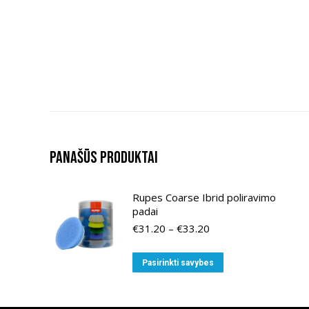
Panašūs produktai
Rupes Coarse Ibrid poliravimo
padai
Price
€
31.20
–
€
33.20
range:
€31.20
This
Pasirinkti savybes
through
product
€33.20
has