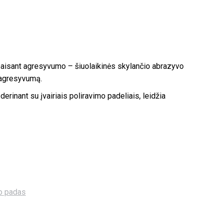
epaisant agresyvumo – šiuolaikinės skylančio abrazyvo
t agresyvumą.
erinant su įvairiais poliravimo padeliais, leidžia
o padas