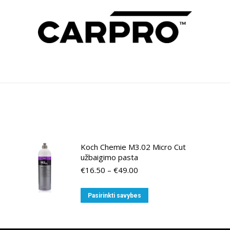
Koch Chemie M3.02 Micro Cut
užbaigimo pasta
Price
€
16.50
–
€
49.00
range:
€16.50
This
Pasirinkti savybes
through
product
€49.00
has