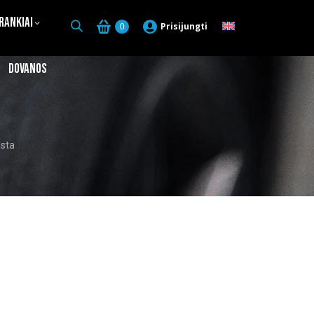
Įrankiai
Prisijungti
0
Dovanos
asta