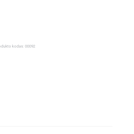
odukto kodas:
00092