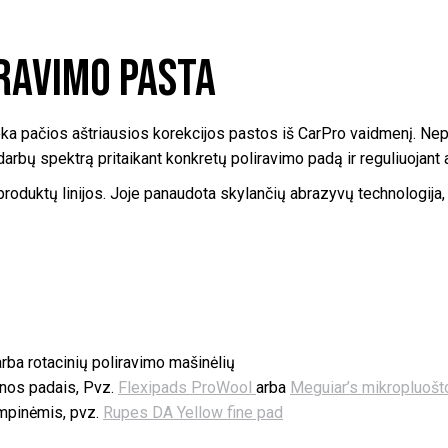
ravimo pasta
lieka pačios aštriausios korekcijos pastos iš CarPro vaidmenį. N
 darbų spektrą pritaikant konkretų poliravimo padą ir reguliuojan
produktų linijos. Joje panaudota skylančių abrazyvų technologija, d
arba rotacinių poliravimo mašinėlių
lnos padais, Pvz.
Flexipads ProWool
arba
Meguiar’s mikropluošt
empinėmis, pvz.
Rupes DA Yellow fine pad