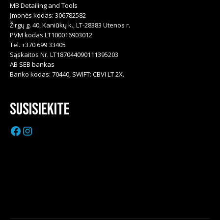
MB Detailing and Tools
Įmonės kodas: 306782582
Žirgų g. 40, Kaniūkų k., LT-28383 Utenos r.
PVM kodas LT100016903012
Tel. +370 699 33405
Sąskaitos Nr. LT187044090111395203
AB SEB bankas
Banko kodas: 70440, SWIFT: CBVI LT 2X.
Susisiekite
Facebook
Instagram