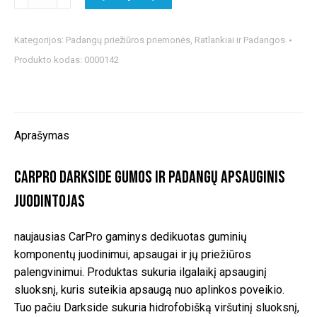
kiekis:
CarPro
Darkside
Kategorijos:
Padangų priežiūros priemonės
,
Ratlankiai ir Padangos
gumos
Produkto kodas:
0000142
ir
padangų
apsauginis
juodintojas
Aprašymas
CarPro Darkside gumos ir padangų apsauginis
juodintojas
naujausias CarPro gaminys dedikuotas guminių
komponentų juodinimui, apsaugai ir jų priežiūros
palengvinimui. Produktas sukuria ilgalaikį apsauginį
sluoksnį, kuris suteikia apsaugą nuo aplinkos poveikio.
Tuo pačiu Darkside sukuria hidrofobišką viršutinį sluoksnį,