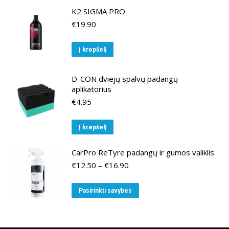
K2 SIGMA PRO
€
19.90
Į krepšelį
D-CON dviejų spalvų padangų
aplikatorius
€
4.95
Į krepšelį
CarPro ReTyre padangų ir gumos valiklis
Price
€
12.50
–
€
16.90
range:
€12.50
This
Pasirinkti savybes
through
product
€16.90
has
multiple