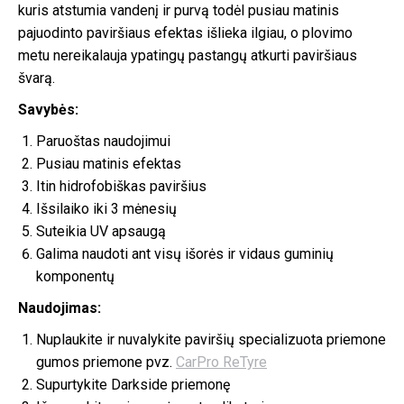
kuris atstumia vandenį ir purvą todėl pusiau matinis
pajuodinto paviršiaus efektas išlieka ilgiau, o plovimo
metu nereikalauja ypatingų pastangų atkurti paviršiaus
švarą.
Savybės:
Paruoštas naudojimui
Pusiau matinis efektas
Itin hidrofobiškas paviršius
Išsilaiko iki 3 mėnesių
Suteikia UV apsaugą
Galima naudoti ant visų išorės ir vidaus guminių
komponentų
Naudojimas:
Nuplaukite ir nuvalykite paviršių specializuota priemone
gumos priemone pvz.
CarPro ReTyre
Supurtykite Darkside priemonę