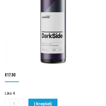
€
17.50
Liko 4
produkto
Į krepšelį