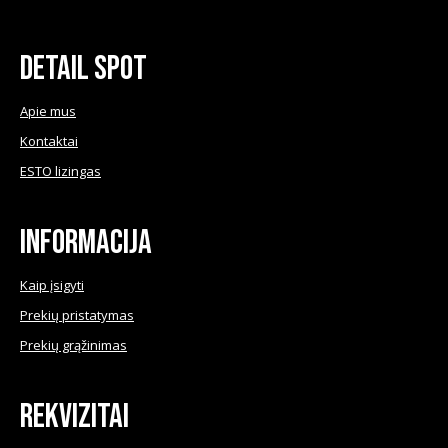
variants.
The
Detail Spot
options
may
Apie mus
be
Kontaktai
chosen
ESTO lizingas
on
the
product
Informacija
page
Kaip įsigyti
Prekių pristatymas
Prekių grąžinimas
Rekvizitai