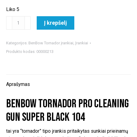
Liko 5
produkto
Į krepšelį
kiekis:
BenBow
Tornador
Kategorijos:
BenBow Tornador įrankiai
,
Įrankiai
PRO
Produkto kodas:
00000213
Cleaning
Gun
Super
Black
Aprašymas
104
BenBow Tornador PRO Cleaning
Gun Super Black 104
tai yra “tornador” tipo įrankis pritaikytas sunkiai prieinamų