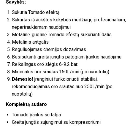
Savybės:
Sukuria Tornado efektą
Sukurtas iš aukštos kokybės medžiagų profesionaliam,
nepertraukiamam naudojimui
Metalinė, guolinė Tornado efektą sukurianti dalis
Metalinis antgalis
Reguliuojamas chemijos dozavimas
Besisukanti greita jungtis patogiam įrankio naudojimu
Reikalingas oro slėgis 6-9.2 bar.
Minimalus oro srautas 150L/min (po nuostolių)
Dėmesio!
Įrenginiui funkcionuoti stabiliai,
rekomenduojamas oro srautas nuo 250L/min (po
nuostolių)
Komplektą sudaro
Tornado įrankis su talpa
Greita jungtis sujungimui su kompresoriumi