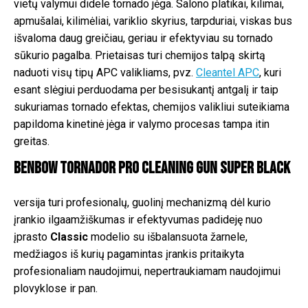
vietų valymui didele tornado jėga. Salono platikai, kilimai,
apmušalai, kilimėliai, variklio skyrius, tarpduriai, viskas bus
išvaloma daug greičiau, geriau ir efektyviau su tornado
sūkurio pagalba. Prietaisas turi chemijos talpą skirtą
naduoti visų tipų APC valikliams, pvz.
Cleantel APC
, kuri
esant slėgiui perduodama per besisukantį antgalį ir taip
sukuriamas tornado efektas, chemijos valikliui suteikiama
papildoma kinetinė jėga ir valymo procesas tampa itin
greitas.
BenBow Tornador PRO Cleaning Gun Super Black
versija turi profesionalų, guolinį mechanizmą dėl kurio
įrankio ilgaamžiškumas ir efektyvumas padideję nuo
įprasto
Classic
modelio su išbalansuota žarnele,
medžiagos iš kurių pagamintas įrankis pritaikyta
profesionaliam naudojimui, nepertraukiamam naudojimui
plovyklose ir pan.