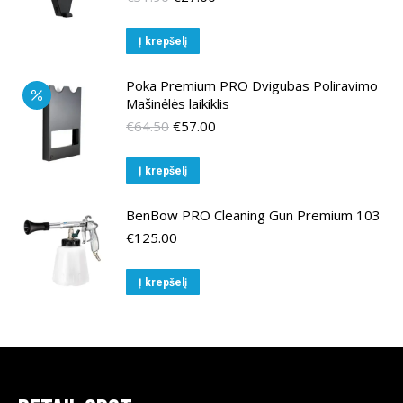
price
price
was:
is:
Į krepšelį
€31.90.
€27.00.
Poka Premium PRO Dvigubas Poliravimo
Mašinėlės laikiklis
Original
Current
€
64.50
€
57.00
price
price
was:
is:
Į krepšelį
€64.50.
€57.00.
BenBow PRO Cleaning Gun Premium 103
€
125.00
Į krepšelį