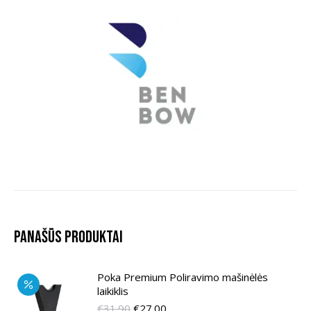
Panašūs produktai
Poka Premium Poliravimo mašinėlės
laikiklis
Original
Current
€
31.90
€
27.00