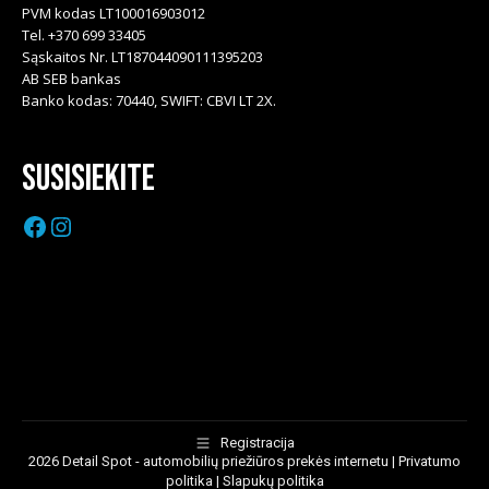
PVM kodas LT100016903012
Tel. +370 699 33405
Sąskaitos Nr. LT187044090111395203
AB SEB bankas
Banko kodas: 70440, SWIFT: CBVI LT 2X.
Susisiekite
Facebook
Instagram
Registracija
2026 Detail Spot - automobilių priežiūros prekės internetu |
Privatumo
politika
|
Slapukų politika