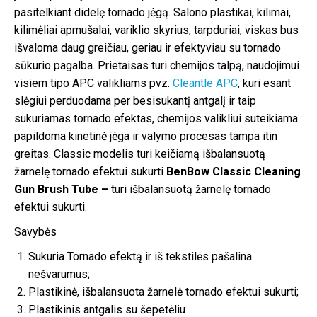
pasitelkiant didelę tornado jėgą. Salono plastikai, kilimai,
kilimėliai apmušalai, variklio skyrius, tarpduriai, viskas bus
išvaloma daug greičiau, geriau ir efektyviau su tornado
sūkurio pagalba. Prietaisas turi chemijos talpą, naudojimui
visiem tipo APC valikliams pvz.
Cleantle APC
, kuri esant
slėgiui perduodama per besisukantį antgalį ir taip
sukuriamas tornado efektas, chemijos valikliui suteikiama
papildoma kinetinė jėga ir valymo procesas tampa itin
greitas. Classic modelis turi keičiamą išbalansuotą
žarnelę tornado efektui sukurti
BenBow Classic Cleaning
Gun Brush Tube –
turi išbalansuotą žarnelę tornado
efektui sukurti.
Savybės
Sukuria Tornado efektą ir iš tekstilės pašalina
nešvarumus;
Plastikinė, išbalansuota žarnelė tornado efektui sukurti;
Plastikinis antgalis su šepetėliu