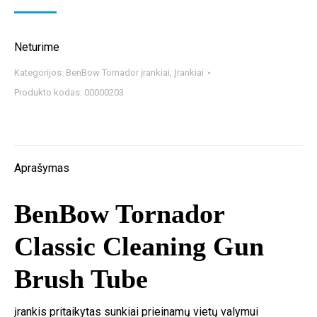
Neturime
Kategorijos:
BenBow Tornador įrankiai
,
Įrankiai
Produkto kodas:
00000203
Aprašymas
BenBow Tornador
Classic Cleaning Gun
Brush Tube
įrankis pritaikytas sunkiai prieinamų vietų valymui