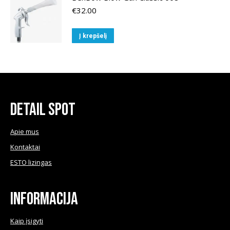
€
32.00
Į krepšelį
Detail Spot
Apie mus
Kontaktai
ESTO lizingas
Informacija
Kaip įsigyti