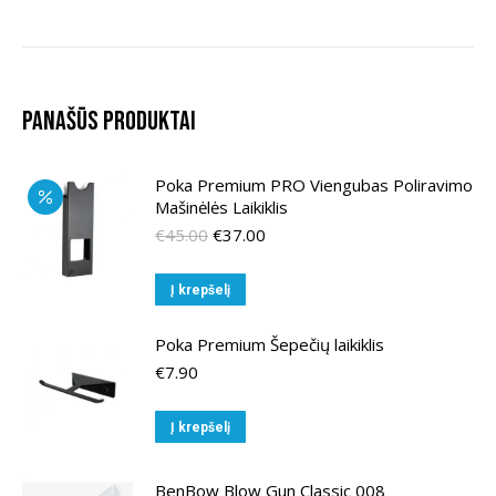
Panašūs produktai
Poka Premium PRO Viengubas Poliravimo
Mašinėlės Laikiklis
Original
Current
€
45.00
€
37.00
price
price
was:
is:
Į krepšelį
€45.00.
€37.00.
Poka Premium Šepečių laikiklis
€
7.90
Į krepšelį
BenBow Blow Gun Classic 008