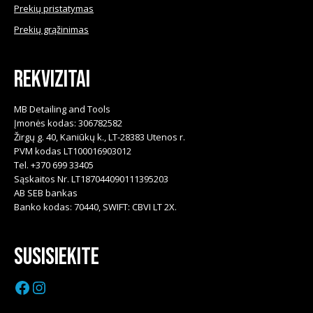
Prekių pristatymas
Prekių grąžinimas
Rekvizitai
MB Detailing and Tools
Įmonės kodas: 306782582
Žirgų g. 40, Kaniūkų k., LT-28383 Utenos r.
PVM kodas LT100016903012
Tel. +370 699 33405
Sąskaitos Nr. LT187044090111395203
AB SEB bankas
Banko kodas: 70440, SWIFT: CBVI LT 2X.
Susisiekite
Facebook
Instagram