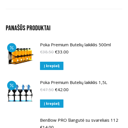
Panašūs produktai
Poka Premium Butelių laikiklis 500ml
Original
Current
€
38.50
€
33.00
price
price
was:
is:
Į krepšelį
€38.50.
€33.00.
Poka Premium Butelių laikiklis 1,5L
Original
Current
€
47.50
€
42.00
price
price
was:
is:
Į krepšelį
€47.50.
€42.00.
BenBow PRO šlangutė su svareliais 112
€
14.00