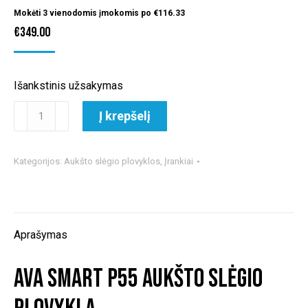
Mokėti 3 vienodomis įmokomis po
€
116.33
€
349.00
Išankstinis užsakymas
produkto
Į krepšelį
kiekis:
AVA
Smart
Kategorijos:
Aukšto slėgio plovyklos
,
Įrankiai
P55
Aukšto
slėgio
plovykla
Aprašymas
AVA Smart P55 Aukšto slėgio