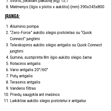
Svoris, įskaitant pakuotę (kg) 13,1
Matmenys (ilgis x plotis x aukštis) (mm) 390x345x800
Įranga:
Aliuminio pompa
“Zero-Force” aukšto slėgio pistoletas su “Quick
Connect” jungtimi
Teleskopinis aukšto slėgio antgalis su Quick Connect
jungtimi
Guminė, sustiprinta 8m ilgio aukšto slėgio žarna
Rotacinis antgalis
Vario antgalis 20°/60°
Putų antgalis
Terasinis antgalis
Vandens filtras
Priedų saugykla ant mašinos
Laikikliiai aukšto slėgio pistoletui ir antgaliui