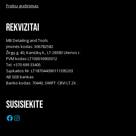
Prekių grąžinimas
Rekvizitai
MB Detailing and Tools
Įmonės kodas: 306782582
Žirgų g. 40, Kaniūkų k., LT-28383 Utenos r.
PVM kodas LT100016903012
Tel. +370 699 33405
Sąskaitos Nr. LT187044090111395203
AB SEB bankas
Banko kodas: 70440, SWIFT: CBVI LT 2X.
Susisiekite
Facebook
Instagram