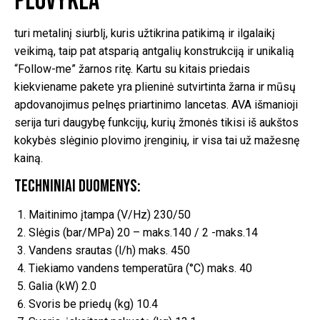
plovykla
turi metalinį siurblį, kuris užtikrina patikimą ir ilgalaikį
veikimą, taip pat atsparią antgalių konstrukciją ir unikalią
“Follow-me” žarnos ritę. Kartu su kitais priedais
kiekviename pakete yra plieninė sutvirtinta žarna ir mūsų
apdovanojimus pelnęs priartinimo lancetas. AVA išmanioji
serija turi daugybę funkcijų, kurių žmonės tikisi iš aukštos
kokybės slėginio plovimo įrenginių, ir visa tai už mažesnę
kainą.
Techniniai duomenys:
Maitinimo įtampa (V/Hz) 230/50
Slėgis (bar/MPa) 20 – maks.140 / 2 -maks.14
Vandens srautas (l/h) maks. 450
Tiekiamo vandens temperatūra (°C) maks. 40
Galia (kW) 2.0
Svoris be priedų (kg) 10.4