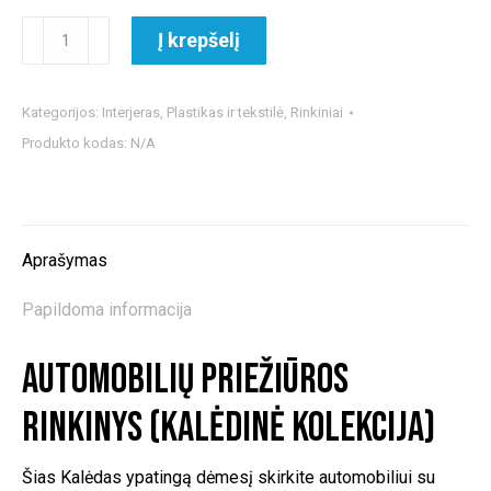
produkto
Į krepšelį
kiekis:
Automobilių
priežiūros
Kategorijos:
Interjeras
,
Plastikas ir tekstilė
,
Rinkiniai
rinkinys
Produkto kodas:
N/A
(Kalėdinė
kolekcija)
Aprašymas
Papildoma informacija
Automobilių priežiūros
rinkinys (Kalėdinė kolekcija)
Šias Kalėdas ypatingą dėmesį skirkite automobiliui su