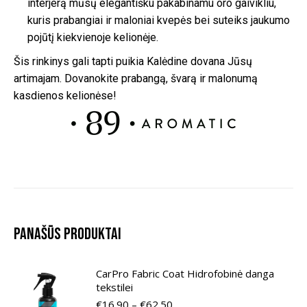
interjerą mūsų elegantišku pakabinamu oro gaivikliu,
kuris prabangiai ir maloniai kvepės bei suteiks jaukumo
pojūtį kiekvienoje kelionėje.
Šis rinkinys gali tapti puikia Kalėdine dovana Jūsų
artimajam. Dovanokite prabangą, švarą ir malonumą
kasdienos kelionėse!
Panašūs produktai
CarPro Fabric Coat Hidrofobinė danga
tekstilei
Price
€
16.90
–
€
62.50