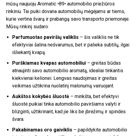
mūsų naujuoju Aromatic •89• automobilio priežiūros
rinkiniu. Tai puiki dovana automobilių mėgėjams ar tiems,
kurie vertina švarą ir prabangą savo transporto priemonėje.
Mūsų rinkinį sudaro:
Parfumuotas paviršių valiklis
– šis valiklis ne tik
efektyviai šalina nešvarumus, bet ir palieka subtilų, ilgai
išliekantį kvapą.
Purškiamas kvapas automobiliui
– greitas būdas
atnaujinti savo automobilio aromatą, idealiai tinkantis
kiekvienai kelionei. Lengvas naudojimas ir greitas
veikimas užtikrina nuolatinį malonumą vairuojant.
Aukštos kokybės šluostė
– minkšta, bet efektyvi
šluostė puikiai tinka automobilio paviršiams valyti ir
blizginti, užtikrinant, kad jie liks be įbrėžimų ir spindės
švara.
Pakabinamas oro gaiviklis
– papildykite automobilio