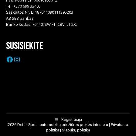
PVM kodas LT100016903012
Tel. +370 699 33405
Sąskaitos Nr. LT187044090111395203
AB SEB bankas
Banko kodas: 70440, SWIFT: CBVI LT 2X.
Susisiekite
Facebook
Instagram
Registracija
2026 Detail Spot - automobilių priežiūros prekės internetu |
Privatumo
politika
|
Slapukų politika