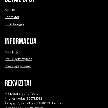
options
product
may
Apie mus
page
be
Kontaktai
chosen
ESTO lizingas
on
the
product
Informacija
page
Kaip įsigyti
Prekių pristatymas
Prekių grąžinimas
Rekvizitai
MB Detailing and Tools
Įmonės kodas: 306782582
Žirgų g. 40, Kaniūkų k., LT-28383 Utenos r.