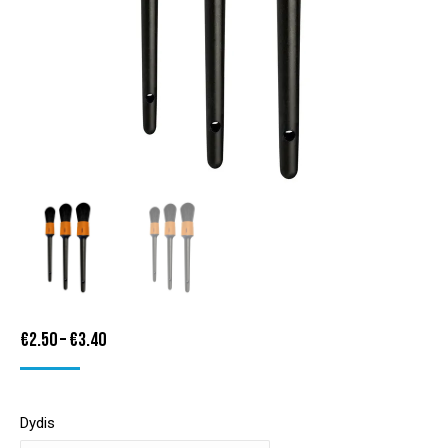
Price
€
2.50
–
€
3.40
range:
€2.50
Dydis
through