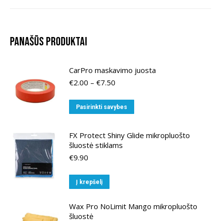
Panašūs produktai
CarPro maskavimo juosta
Price
€
2.00
–
€
7.50
range:
€2.00
This
Pasirinkti savybes
through
product
€7.50
has
FX Protect Shiny Glide mikropluošto
multiple
šluostė stiklams
variants.
€
9.90
The
options
Į krepšelį
may
be
Wax Pro NoLimit Mango mikropluošto
šluostė
chosen