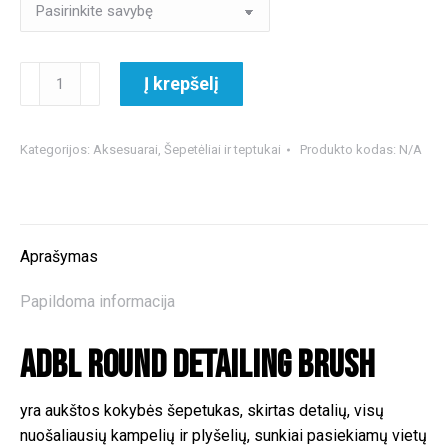
€3.40
produkto
Į krepšelį
kiekis:
ADBL
Round
Kategorijos:
Aksesuarai
,
Šepetėliai ir teptukai
Produkto kodas:
N/A
Detailing
Brush
Aprašymas
Papildoma informacija
ADBL Round Detailing Brush
yra aukštos kokybės šepetukas, skirtas detalių, visų
nuošaliausių kampelių ir plyšelių, sunkiai pasiekiamų vietų