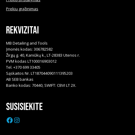
Prekių grąžinimas
Rekvizitai
MB Detailing and Tools
Įmonės kodas: 306782582
Žirgų g. 40, Kaniūkų k., LT-28383 Utenos r.
PVM kodas LT100016903012
Tel. +370 699 33405
Sąskaitos Nr. LT187044090111395203
AB SEB bankas
Banko kodas: 70440, SWIFT: CBVI LT 2X.
Susisiekite
Facebook
Instagram