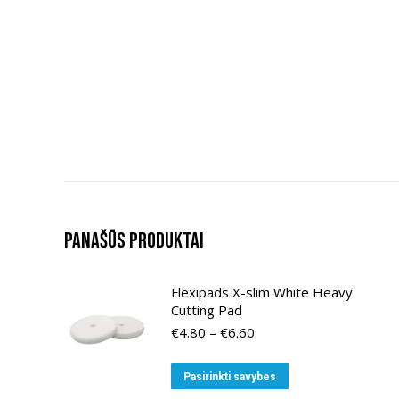
Panašūs produktai
Flexipads X-slim White Heavy
Cutting Pad
Price
€
4.80
–
€
6.60
range:
€4.80
This
Pasirinkti savybes
through
product