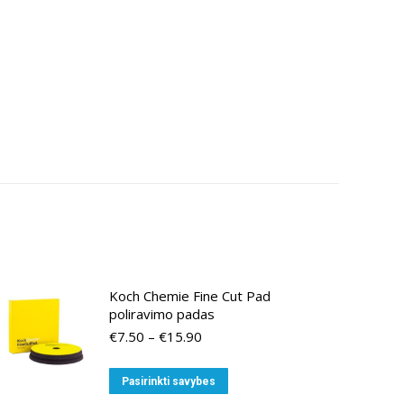
Koch Chemie Fine Cut Pad
poliravimo padas
Price
€
7.50
–
€
15.90
range:
€7.50
This
Pasirinkti savybes
through
product