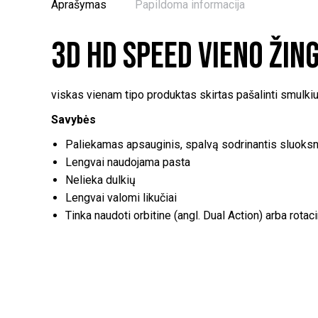
Aprašymas
Papildoma informacija
3D HD Speed vieno žin
viskas vienam tipo produktas skirtas pašalinti smulkiu
Savybės
Paliekamas apsauginis, spalvą sodrinantis sluoksn
Lengvai naudojama pasta
Nelieka dulkių
Lengvai valomi likučiai
Tinka naudoti orbitine (angl. Dual Action) arba rota