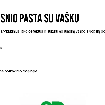
gsnio pasta su vašku
s/vidutinius lako defektus ir sukurti apsuaginį vaško sluoksnį p
is
cine poliravimo mašinėle