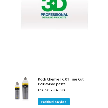
Koch Chemie F6.01 Fine Cut
Poliravimo pasta
Price
€
16.50
–
€
43.90
range:
€16.50
This
Pasirinkti savybes
through
product