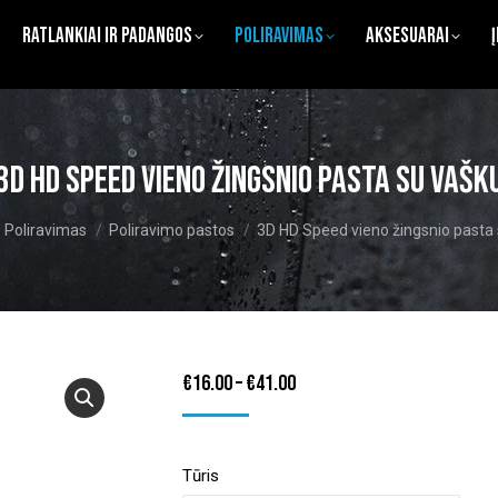
Ratlankiai ir Padangos
Poliravimas
Aksesuarai
3D HD Speed vieno žingsnio pasta su vašk
 here:
Poliravimas
Poliravimo pastos
3D HD Speed vieno žingsnio pasta
Price
€
16.00
–
€
41.00
range:
€16.00
Tūris
through