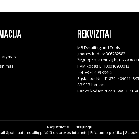
€43.90
has
multiple
variants.
The
macija
Rekvizitai
options
may
i
MB Detailing and Tools
be
Įmonės kodas: 306782582
statymas
Žirgų g. 40, Kaniūkų k., LT-28383 
chosen
žinimas
PVM kodas LT100016903012
on
Tel. +370 699 33405
the
Sąskaitos Nr. LT18704409011139
product
AB SEB bankas
Banko kodas: 70440, SWIFT: CBVI 
page
Registruotis
Prisijungti
ail Spot - automobilių priežiūros prekės internetu |
Privatumo politika
|
Slapukų