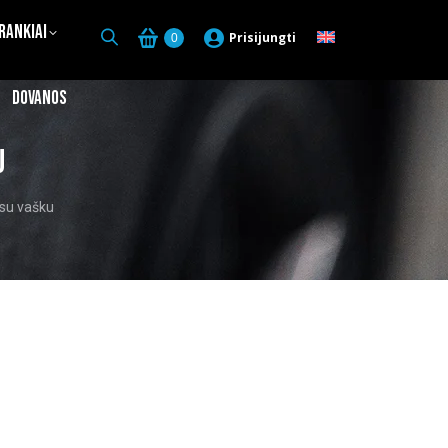
Įrankiai
Prisijungti
0
Dovanos
u
 su vašku