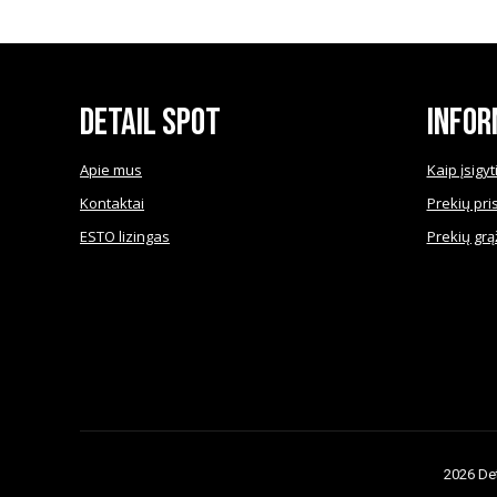
€6.60
has
multiple
variants.
The
Detail Spot
Infor
options
may
Apie mus
Kaip įsigyt
be
Kontaktai
Prekių pri
chosen
ESTO lizingas
Prekių grą
on
the
product
page
2026 Det