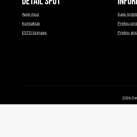
Detail Spot
Infor
Apie mus
Kaip įsigyt
Kontaktai
Prekių pri
ESTO lizingas
Prekių grą
2026 Det