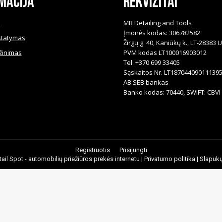
macija
Rekvizitai
i
MB Detailing and Tools
Įmonės kodas: 306782582
statymas
Žirgų g. 40, Kaniūkų k., LT-28383 
žinimas
PVM kodas LT100016903012
Tel. +370 699 33405
Sąskaitos Nr. LT18704409011139
AB SEB bankas
Banko kodas: 70440, SWIFT: CBVI 
Registruotis
Prisijungti
ail Spot - automobilių priežiūros prekės internetu |
Privatumo politika
|
Slapukų