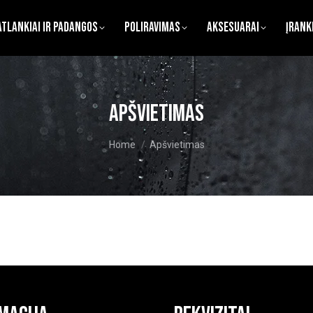
atlankiai ir Padangos
Poliravimas
Aksesuarai
Įrank
Apšvietimas
You are here:
Home
Apšvietimas