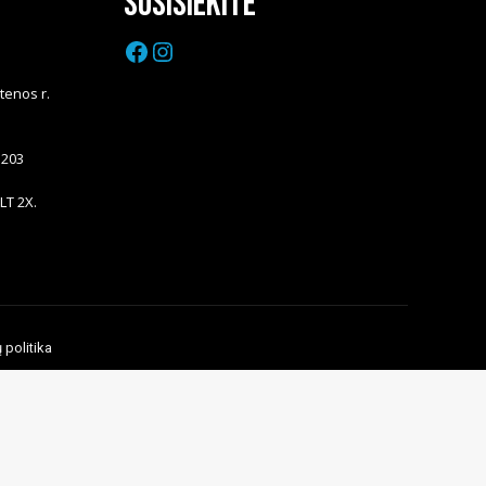
Susisiekite
Facebook
Instagram
Utenos r.
5203
LT 2X.
 politika