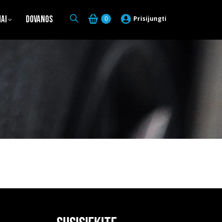
iai
Dovanos
Prisijungti
0