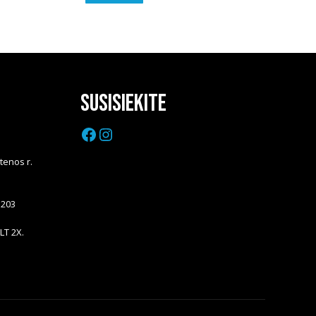
Susisiekite
Facebook
Instagram
Utenos r.
5203
LT 2X.