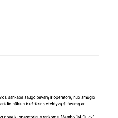
avaros sankaba saugo pavarą ir operatorių nuo smūgio
iklio sūkius ir užtikriną efektyvų šlifavimą ar
ijos poveikį operatoriaus rankoms. Metabo “M-Quick”