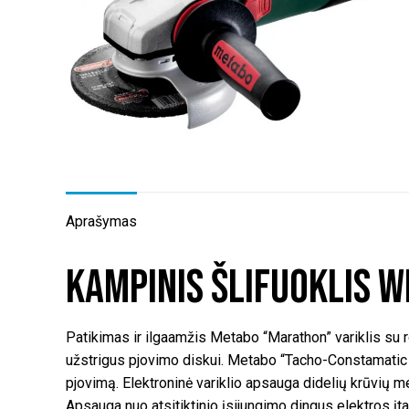
Aprašymas
Kampinis šlifuoklis W
Patikimas ir ilgaamžis Metabo “Marathon” variklis su 
užstrigus pjovimo diskui. Metabo “Tacho-Constamatic el
pjovimą. Elektroninė variklio apsauga didelių krūvių me
Apsauga nuo atsitiktinio įsijungimo dingus elektros į