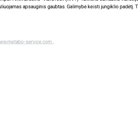
iuojamas apsauginis gaubtas. Galimybė keisti jungiklio padėtį. T
ww.metabo-service.com
.