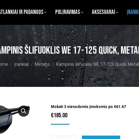
atlankiai ir Padangos
Poliravimas
Aksesuarai
Įrank
mpinis šlifuoklis WE 17-125 Quick, Met
ou are here:
ome
Įrankiai
Metabo
Kampinis šlifuoklis WE 17-125 Quick, Meta
Mokėti 3 vienodomis įmokomis po
€
61.67
€
185.00