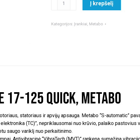
produkto
Į krepšelį
kiekis:
Kampinis
šlifuoklis
Kategorijos:
Įrankiai
,
Metabo
WE
17-
125
Quick,
Metabo
E 17-125 Quick, Metabo
rotoriaus, statoriaus ir apvijų apsauga. Metabo “S-automatic” p
ektronika (TC)”, nepriklausomai nuo krūvio, palaiko pastovius var
tu saugo variklį nuo perkaitinimo.
tampai. Antivibracinė “VibraTech (MVT)” rankena sumažina vibrac