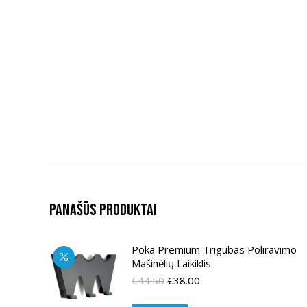
Panašūs produktai
Poka Premium Trigubas Poliravimo
Mašinėlių Laikiklis
Original
Current
€
44.50
€
38.00
price
price