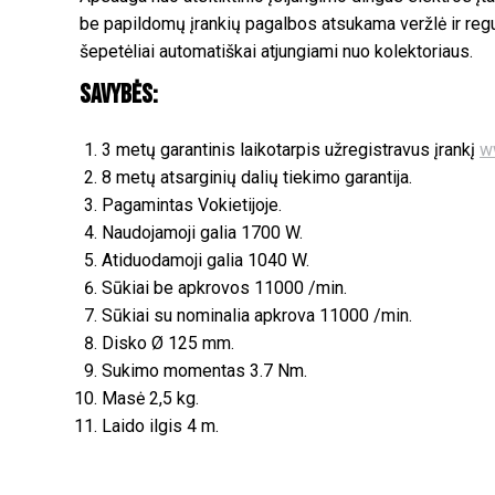
be papildomų įrankių pagalbos atsukama veržlė ir regul
šepetėliai automatiškai atjungiami nuo kolektoriaus.
Savybės:
3 metų garantinis laikotarpis užregistravus įrankį
w
8 metų atsarginių dalių tiekimo garantija.
Pagamintas Vokietijoje.
Naudojamoji galia 1700 W.
Atiduodamoji galia 1040 W.
Sūkiai be apkrovos 11000 /min.
Sūkiai su nominalia apkrova 11000 /min.
Disko Ø 125 mm.
Sukimo momentas 3.7 Nm.
Masė 2,5 kg.
Laido ilgis 4 m.