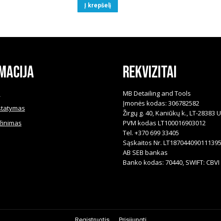
Į krepšelį
macija
Rekvizitai
i
MB Detailing and Tools
Įmonės kodas: 306782582
statymas
Žirgų g. 40, Kaniūkų k., LT-28383 
žinimas
PVM kodas LT100016903012
Tel. +370 699 33405
Sąskaitos Nr. LT18704409011139
AB SEB bankas
Banko kodas: 70440, SWIFT: CBVI 
Registruotis
Prisijungti