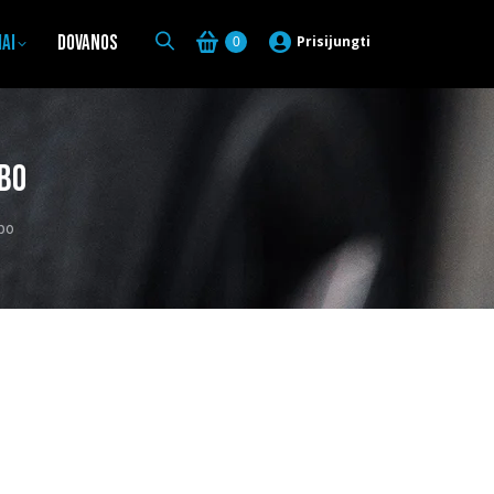
iai
Dovanos
Prisijungti
0
abo
bo