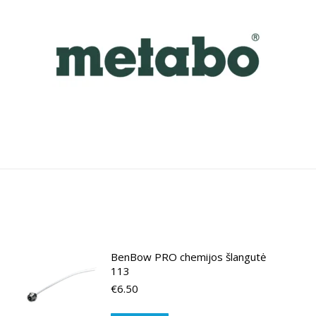
BenBow PRO chemijos šlangutė
113
€
6.50