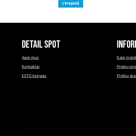
was:
is:
Į krepšelį
€44.50.
€38.00.
Detail Spot
Infor
Apie mus
Kaip įsigyt
Kontaktai
Prekių pri
ESTO lizingas
Prekių grą